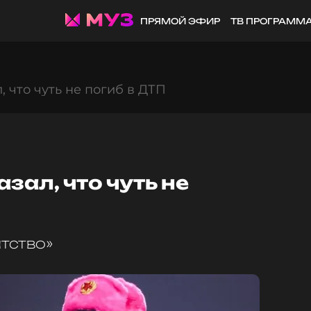
ПРЯМОЙ ЭФИР
ТВ ПРОГРАММ
, что чуть не погиб в ДТП
азал, что чуть не
атство»