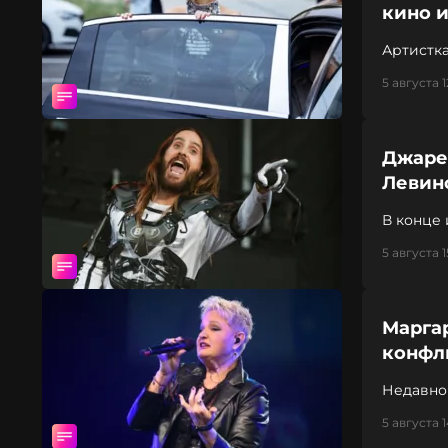
кино и
Артистка
5 августа 1
Джаре
Левин
В конце
5 августа 1
Марга
конфл
Недавно
5 августа 1