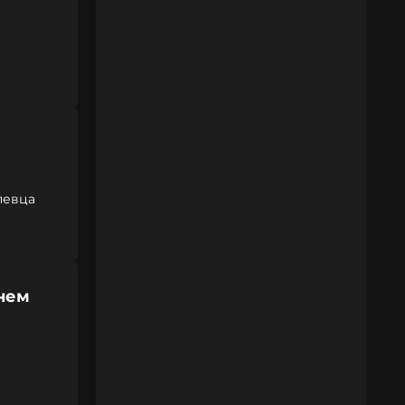
певца
нем