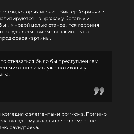
ристов, которых играют Виктор Хориняк и
ализируются на кражах у богатых и
бы их новой целью становится героиня
 что с удовольствием согласилась на
продюсера картины.
 что отказаться было бы преступлением.
сен мир кино и мы уже потихоньку
рию.
я комедия с элементами ромкома. Помимо
несла вклад в музыкальное оформление
тью саундтрека.