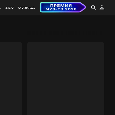
А
ШОУ
МУЗЫКА