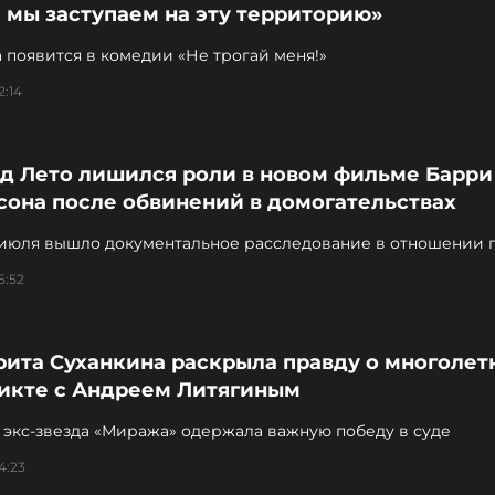
 мы заступаем на эту территорию»
 появится в комедии «Не трогай меня!»
2:14
д Лето лишился роли в новом фильме Барри
сона после обвинений в домогательствах
 июля вышло документальное расследование в отношении 
5:52
рита Суханкина раскрыла правду о многолет
икте с Андреем Литягиным
 экс-звезда «Миража» одержала важную победу в суде
4:23