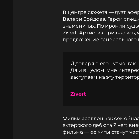
В центре сюжета — дуэт афе
Валери Зойдова. Герои специ
знаменитых. По иронии судь
Zivert. Артистка призналась,
предложение генерального 
Я доверяю его чутью, так
Да и в целом, мне интере
заступаем на эту террито
Zivert
Фильм заявлен как семейна
актерского дебюта Zivert в
фильма — ее хиты станут час