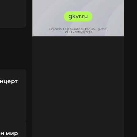
онцерт
ен мир