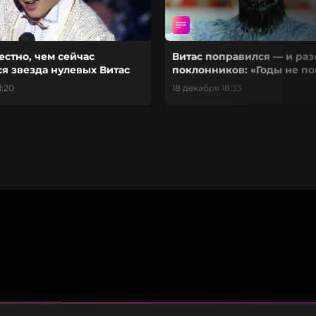
естно, чем сейчас
Витас поправился — и раз
я звезда нулевых Витас
поклонников: «Годы не п
1:20
18 декабря 18:33