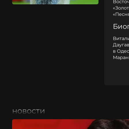
Восточ
«Золот
«Песня
Био
Витали
Даугав
в Одес
Маран
новости