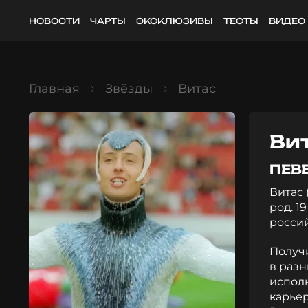
НОВОСТИ
ЧАРТЫ
ЭКСКЛЮЗИВЫ
ТЕСТЫ
ВИДЕО
Главная
Звёзды
Витас
Ви
ПЕВ
Витас 
род. 1
россий
Получ
в разн
исполн
карьер