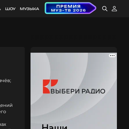
А
ШОУ
МУЗЫКА
ачёв;
дений
его
нах