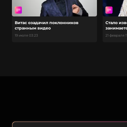
Витас озадачил поклонников
Стало изв
странным видео
занимаетс
19 июля 03:23
21 февраля 1