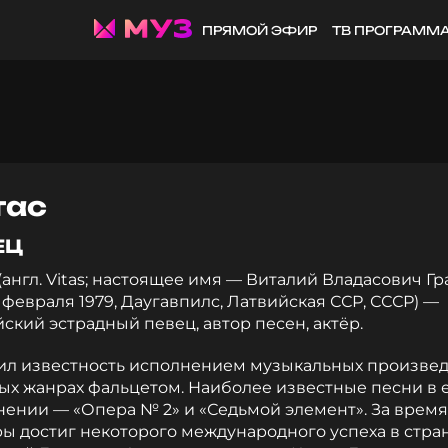
ПРЯМОЙ ЭФИР
ТВ ПРОГРАММ
тас
ЕЦ
(англ. Vitas; настоящее имя — Виталий Владасович Гр
9 февраля 1979, Даугавпилс, Латвийская ССР, СССР) —
ский эстрадный певец, автор песен, актёр.
ил известность исполнением музыкальных произве
ых жанрах фальцетом. Наиболее известные песни в 
ении — «Опера № 2» и «Седьмой элемент». За время
ы достиг некоторого международного успеха в стра