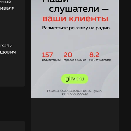
ремий
тиваля
ехали
выдович