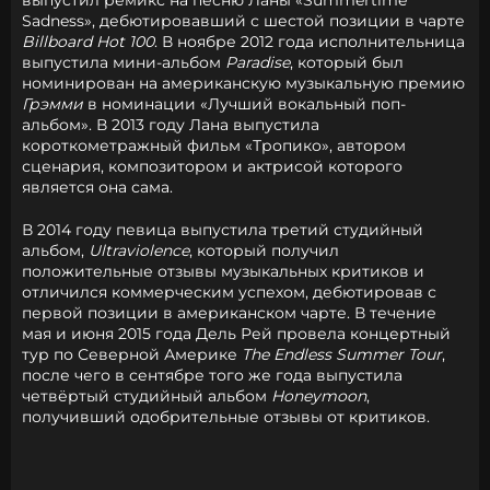
выпустил ремикс на песню Ланы «Summertime
Sadness», дебютировавший с шестой позиции в чарте
Billboard Hot 100
. В ноябре 2012 года исполнительница
выпустила мини-альбом
Paradise
, который был
номинирован на американскую музыкальную премию
Грэмми
в номинации «Лучший вокальный поп-
альбом». В 2013 году Лана выпустила
короткометражный фильм «Тропико», автором
сценария, композитором и актрисой которого
является она сама.
В 2014 году певица выпустила третий студийный
альбом,
Ultraviolence
, который получил
положительные отзывы музыкальных критиков и
отличился коммерческим успехом, дебютировав с
первой позиции в американском чарте. В течение
мая и июня 2015 года Дель Рей провела концертный
тур по Северной Америке
The Endless Summer Tour
,
после чего в сентябре того же года выпустила
четвёртый студийный альбом
Honeymoon
,
получивший одобрительные отзывы от критиков.