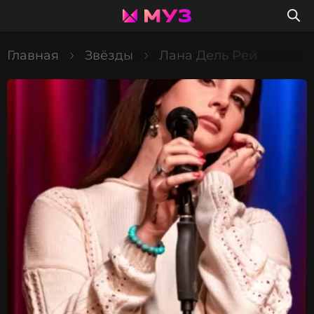
Главная
Звёзды
Лана Дель Рей