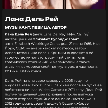
Лана Дель Рей
МУЗЫКАНТ, ПЕВИЦА, АВТОР
Ла́на Дель Рей
(англ.
Lana Del Rey
,
/
d
ɛ
l
r
ɛ
i
/
;
МФА:
настоящее имя
Эли́забет Ву́лридж Грант
,
англ.
Elizabeth Woolridge Grant
; род. 21 июня 1985, Нью-
Йорк, США) — американская поэтесса, автор-
исполнительница песен. Критики выделяют в её
творчестве кинематографичный стиль, темы
трагических отношений и меланхолии, а также
отсылки к американской поп-культуре, в частности,
1950-х и 1960-х годов.
Дель Рей начала свою карьеру в 2005 году, но
мировая известность пришла к ней после выпуска её
дебютного сингла «Video Games» в 2011 году. Дель Рей
получила дальнейшее признание после выпуска
своего второго студийного альбома
Born to Die
. В
2012 году французский диджей
Седрик Жерве