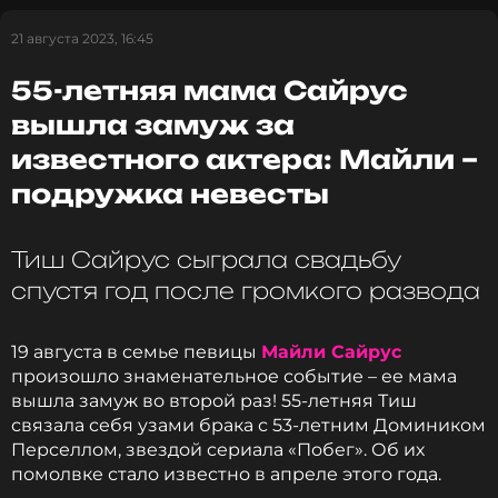
21 августа 2023, 16:45
55-летняя мама Сайрус
вышла замуж за
известного актера: Майли –
подружка невесты
Тиш Сайрус сыграла свадьбу
спустя год после громкого развода
19 августа в семье певицы
Майли Сайрус
произошло знаменательное событие – ее мама
В тексте «Is It Over Now?» Свифт явно намекает на
вышла замуж во второй раз! 55-летняя Тиш
измену Сталйса. Её лирическая героиня называет
связала себя узами брака с 53-летним Домиником
своего адресата предателем и даже угрожает тем,
Перселлом, звездой сериала «Побег». Об их
что готова спрыгнуть с высоты. В финале трека
помолвке стало известно в апреле этого года.
она понимает, что её возлюбленного уже не