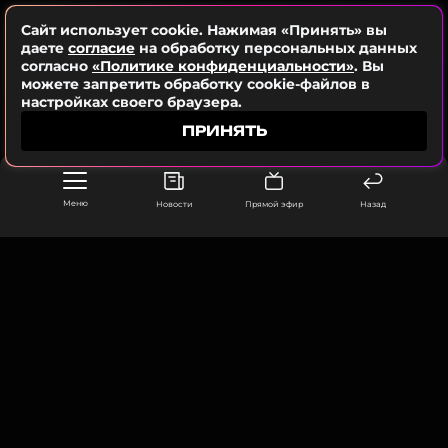
Сайт использует cookie. Нажимая «Принять» вы
даете
согласие
на обработку персональных данных
согласно
«Политике конфиденциальности»
. Вы
можете запретить обработку cookie-файлов в
настройках своего браузера.
ПРИНЯТЬ
Меню
Новости
Прямой эфир
Назад
ООО «Муз ТВ Операционная компания» ИНН 7703679460
105066, город Москва,
улица Ольховская, д. 4, корп. 2
info@muz-tv.ru
+ 7(495) 213-18-68