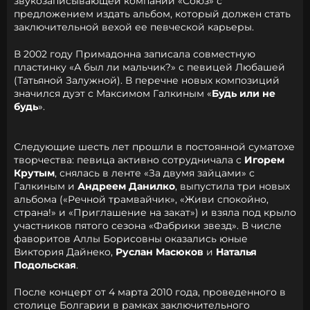
звукозаписывающей компании «Союз» с
предложением издать альбом, который должен стать
заключительной вехой ее певческой карьеры.
В 2002 году Примадонна записала совместную
пластинку «А был ли мальчик?» с певицей Любашей
(Татьяной Залужной). В перечне новых композиций
значился дуэт с
Максимом Галкиным
«
Будь или не
будь
».
Следующие шесть лет прошли в постоянной суматохе
творчества: певица активно сотрудничала с
Игорем
Крутым
, снялась в ленте «За двумя зайцами» с
Галкиным и
Андреем Данилко
, выпустила три новых
альбома («Речной трамвайчик», «Живи спокойно,
страна!» и «Приглашение на закат») и взяла под крыло
участников пятого сезона «Фабрики звезд». В числе
фаворитов Аллы Борисовны оказались юные
Виктория Дайнеко
,
Руслан Масюков
и
Наталья
Подольская
.
После концерт от 4 марта 2010 года, проведенного в
столице Болгарии в рамках заключительного