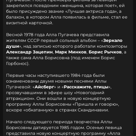
закрепился псевдоним «женщина, которая поет», ей
было присуждено звание «Лучшая актриса года», а
балахон, в котором Алла появилась в фильме, стал ее
визитной карточкой.
Весной 1978 года Алла Пугачева представила
жителям СССР первый сольный альбом – «
Зеркало
души
», над записью которого работали композиторы
Александр Зацепин
,
Марк Минков
,
Борис Рычков
, а
также сама Алла Борисовна (под именем Борис
Горбонос).
Первые часы наступившего 1984 года были
ознаменованы двумя новыми песнями Аллы
Пугачевой: «
Айсберг
» и «
Расскажите, птицы
»,
прозвучавшими в эфире шоу «Новогодний
аттракцион». Они вошли в новую концертную
программу Аллы Борисовны «Пришла и говорю»,
вскоре «обкатанную» в странах Скандинавии.
Начало следующего периода творчества Аллы
Борисовны датируется 1985 годом. Осенью певица
представила новую концертную программу «Алла