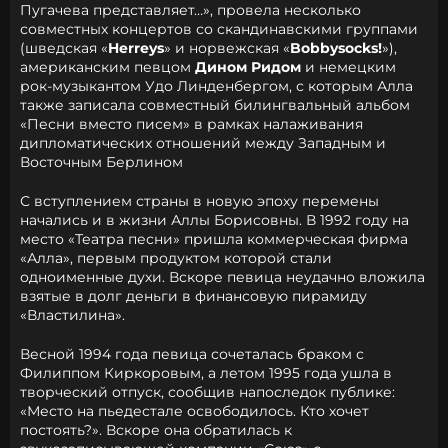
Пугачева представляет…», провела несколько
совместных концертов со скандинавскими группами
(шведская «
Herreys
» и норвежская «
Bobbysocks!
»),
американским певцом
Дином Ридом
и немецким
рок-музыкантом Удо Линденбергом, с которым Алла
также записала совместный билингвальный альбом
«Песни вместо писем» в рамках налаживания
дипломатических отношений между Западным и
Восточным Берлином
С вступлением страны в новую эпоху перемены
начались и в жизни Аллы Борисовны. В 1992 году на
место «Театра песни» пришла коммерческая фирма
«Алла», первым продуктом которой стали
одноименные духи. Вскоре певица неудачно вложила
взятые в долг деньги в финансовую пирамиду
«Властилина».
Весной 1994 года певица сочеталась браком с
Филиппом Киркоровым
, а летом 1995 года ушла в
творческий отпуск, сообщив напоследок публике:
«Место на пьедестале освободилось. Кто хочет
постоять?». Вскоре она обратилась к