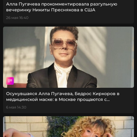
Алла Пугачева прокомментировала разгульную
вечеринку Никиты Преснякова в США
26 мая 16:40
Осунувшаяся Алла Пугачева, Бедрос Киркоров в
медицинской маске: в Москве прощаются с
Юдашкиным
6 мая 14:30