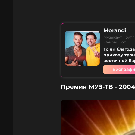
Morandi
Музыкант, Групп
Жанры: Поп
То ли благод
приходу тра
восточной Ев
Биографи
Премия МУЗ-ТВ - 200