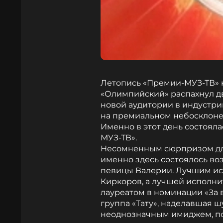
Летопись «Премии-МУЗ-ТВ» н
«Олимпийский» распахнул д
новой аудитории в индустри
на премиальном небосклоне 
Именно в этот день состоял
МУЗ-ТВ».
Несомненным сюрпризом для 
именно здесь состоялось в
певицы Валерии. Лучшим и
Киркоров, а лучшей исполни
лауреатом в номинации «За 
группа «Тату», наделавшая ш
неоднозначным имиджем, пол