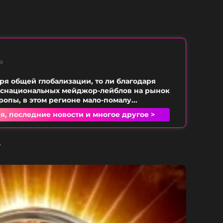
а
аря общей глобализации, то ли благодаря
нснациональных мейджор-лейблов на рынок
ропы, в этом регионе мало-помалу...
я, последние новости и многое другое >
4