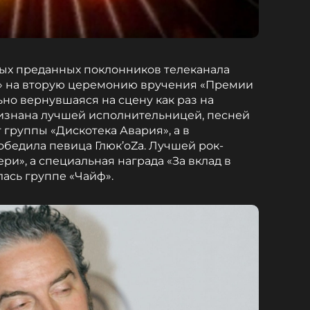
мых преданных поклонников телеканала
» на вторую церемонию вручения «Премии
но вернувшаяся на сцену как раз на
изнана лучшей исполнительницей, песней
 группы «Дискотека Авария», а в
бедила певица Глюк’оZа. Лучшей рок-
и», а специальная награда «За вклад в
ась группе «Чайф».