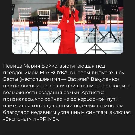
Оказалось, что 77-летняя мама звезды иногда
высказывает строгое мнение о новых релизах,
что, по словам Подольской, может приводить к
бурным дискуссиям.
«Если мама что-нибудь мне
скажет, тут я, конечно, ничего не могу сделать.
У меня почему-то вырастают когти, и я начинаю
царапаться»,
— со смехом сказала Наталья.
Наталья Подольская
Певица Мария Бойко, выступающая под
Певица
псевдонимом MIA BOYKA, в новом выпуске шоу
Биография, последние новости
Басты (настоящее имя — Василий Вакуленко)
и многое другое >
пооткровенничала о личной жизни, в частности, о
возможности создания семьи. Артистка
призналась, что сейчас на ее карьерном пути
При этом критику от продюсеров певица
наметился «определенный подъем» во многом
воспринимает спокойно и «с большой
благодаря недавним успешным синглам, включая
благодарностью», стараясь как можно скорее
«Экспонат» и «PRIME».
исправлять недочеты, поскольку понимает:
материал нужно вовремя передать на радио и в