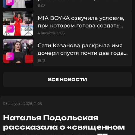
ритуале» по утрам с 77-летней
11:05
Фото: соцсети Никиты Преснякова
матерью
MIA BOYKA озвучила условие,
при котором готова создать
семью
4 августа 15:05
Читайте нас в Телеграме, чтобы
оставаться в курсе событий
Сати Казанова раскрыла имя
дочери спустя почти два года
ПОДПИСАТЬСЯ
после родов
18:13
ВСЕ НОВОСТИ
ССЫЛКА
05 августа 2026, 11:05
Наталья Подольская
рассказала о «священном