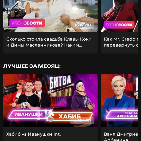
15 МИН
Сколько стоила свадьба Клавы Коки
Как Mr. Credo 
и Димы Масленникова? Каким
перевернуть с
получился фит Стаса Михайлова и
Из-за чего Гуф 
EMIN?
девушкой?
ЛУЧШЕЕ ЗА МЕСЯЦ:
67 МИН
Хабиб vs Иванушки Int.
Ваня Дмитриен
Арбенина