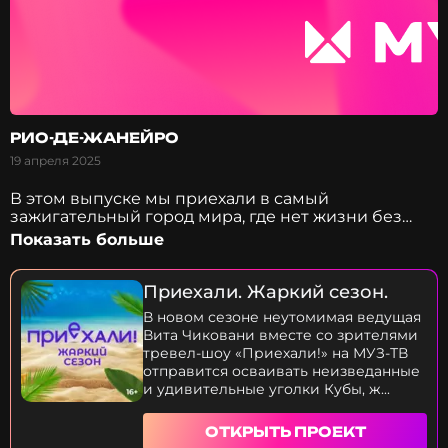
РИО-ДЕ-ЖАНЕЙРО
19 апреля 2025
В этом выпуске мы приехали в самый
зажигательный город мира, где нет жизни без
танца - Рио. Мы посетим новое чудо света - статую
Показать больше
Христа. Потом зайдем в самую глубину фавел и
мы докажем, что сейчас тут безопасно! Ну и какое
Рио без настоящего самого крупного в мире
Приехали. Жаркий сезон.
карнавала? Мы покажем вам все, что нужно для
В новом сезоне неутомимая ведущая
туриста и путешественника по Бразилии, а на
Вита Чиковани вместе со зрителями
закуску - вкуснейшую местную кухню. Почему вам
тревел-шоу «Приехали!» на МУЗ-ТВ
обязательно нужно посетить Мехико Вита сейчас
отправится осваивать неизведанные
подробно расскажет и покажет! Приятного
и удивительные уголки Кубы, ж...
просмотра!
ОТКРЫТЬ ПРОЕКТ