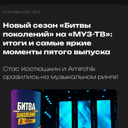
Смотрите нас в Likee, чтобы
21 октября 2023, 18:35
оставаться в курсе событий
Новый сезон «Битвы
ПОДПИСАТЬСЯ
поколений» на «МУЗ-ТВ»:
итоги и самые яркие
моменты пятого выпуска
ССЫЛКА
Стас Костюшкин и Amirchik
сразились на музыкальном ринге!