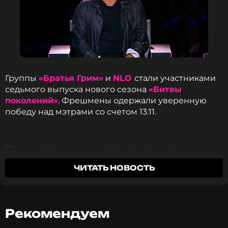
Группы
«Братья Грим»
и
NLO
стали участниками
седьмого выпуска нового сезона
«Битвы
поколений»
. Фрешмены одержали уверенную
победу над мэтрами со счетом 13:11.
Раунд «Каверы» – самый долгожданный в шоу.
Коллектив «Братья Грим» представил на суд жюри
ЧИТАТЬ НОВОСТЬ
новую версию хита оппонентов «Не грусти», а NLO
перепели легендарную «Ресницы».
«У вас была сложнее задача. Вам пришлось варить
Рекомендуем
кашу из топора», – обратился
Виктор Дробыш
к