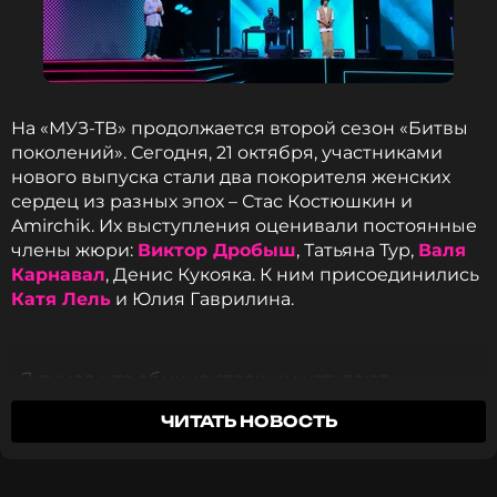
На «МУЗ-ТВ» продолжается второй сезон «Битвы
поколений». Сегодня, 21 октября, участниками
нового выпуска стали два покорителя женских
сердец из разных эпох – Стас Костюшкин и
Amirchik. Их выступления оценивали постоянные
члены жюри:
Виктор Дробыш
, Татьяна Тур,
Валя
Карнавал
, Денис Кукояка. К ним присоединились
Катя Лель
и Юлия Гаврилина.
«Я думал, что обычно старшим уступают», –
ответил фрешмен на предложение ведущего
ЧИТАТЬ НОВОСТЬ
первым поделиться ожиданиями от музыкальной
битвы. «А я думал наоборот – пусть молодой
скажет», – возразил Костюшкин.