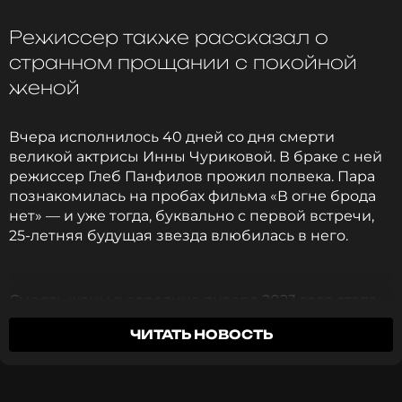
Режиссер также рассказал о
Ранее мы писали о том, что Яна Чурикова
странном прощании с покойной
рассказала,
была бы «Фабрика звезд» успешна
сегодня
.
женой
Фото: соцсети Яны Чуриковой
Вчера исполнилось 40 дней со дня смерти
великой актрисы Инны Чуриковой. В браке с ней
режиссер Глеб Панфилов прожил полвека. Пара
Читайте нас в Телеграме, чтобы
познакомилась на пробах фильма «В огне брода
оставаться в курсе событий
нет» — и уже тогда, буквально с первой встречи,
25-летняя будущая звезда влюбилась в него.
ПОДПИСАТЬСЯ
Смерть жены в середине января 2023 года стала
большим ударом для Глеба Анатольевича. Он
ЧИТАТЬ НОВОСТЬ
долгое время не мог прийти в себя и отказывался
ССЫЛКА
общаться с журналистами.