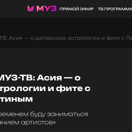
ПРЯМОЙ ЭФИР
ТВ ПРОГРАММ
: Асия — о депрессии, астрологии и фите с 
З-ТВ: Асия — о
трологии и фите с
утиным
временем буду заниматься
нием артистов»