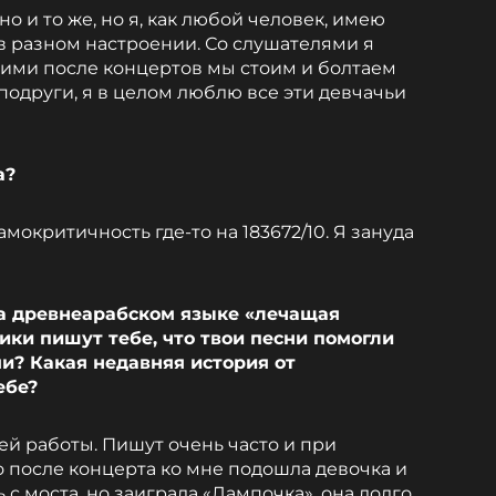
но и то же, но я, как любой человек, имею
 разном настроении. Со слушателями я
гими после концертов мы стоим и болтаем
 подруги, я в целом люблю все эти девчачьи
а?
самокритичность где-то на 183672/10. Я зануда
на древнеарабском языке «лечащая
ики пишут тебе, что твои песни помогли
и? Какая недавняя история от
ебе?
ей работы. Пишут очень часто и при
о после концерта ко мне подошла девочка и
ь с моста, но заиграла «Лампочка», она долго