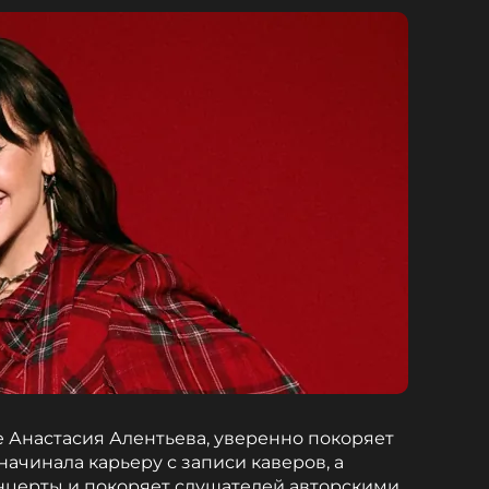
е Анастасия Алентьева, уверенно покоряет
начинала карьеру с записи каверов, а
нцерты и покоряет слушателей авторскими