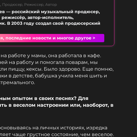
, Продюсер, Режиссер, Автор
ев — российский музыкальный продюсер,
 режиссёр, автор-исполнитель,
. В 2003 году создал свой продюсерский
я, последние новости и многое другое >
а работе у мамы, она работала в кафе.
ней на работу и помогала поварам, мы
кли пиццу, кексы. Было здорово. Еще помню,
ки в детстве, бабушка учила меня шить и
стремального.
ным опытом в своих песнях? Для
ть в веселом настроении или, наоборот, в
основываясь на личных историях, изредка
ляет чаще грустное состояние, чем веселое.