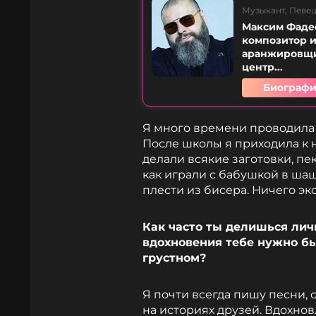
Музыкант, Певец
Максим Фаде
композитор и
аранжировщик
центр...
Биографи
Я много времени проводила н
После школы я приходила к 
делали всякие заготовки, пе
как играли с бабушкой в шаш
плести из бисера. Ничего эк
Как часто ты делишься лич
вдохновения тебе нужно бы
грустном?
Я почти всегда пишу песни, 
на историях друзей. Вдохнов