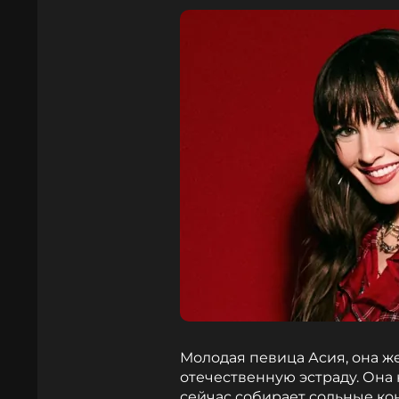
Молодая певица Асия, она ж
отечественную эстраду. Она 
сейчас собирает сольные ко