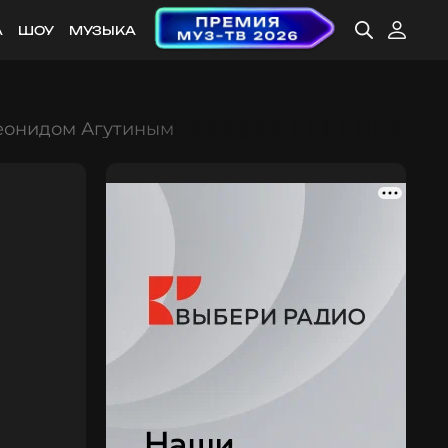
А
ШОУ
МУЗЫКА
Леонидом Агутиным