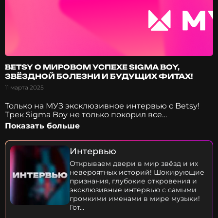
BETSY О МИРОВОМ УСПЕХЕ SIGMA BOY,
ЗВЁЗДНОЙ БОЛЕЗНИ И БУДУЩИХ ФИТАХ!
11 марта 2025
Только на МУЗ эксклюзивное интервью с Betsy!
Трек Sigma Boy не только покорил все
русскоговорящие чарты, но и взлетел в топ 10
Показать больше
рейтинга Billboard! Каково это - обогнать Katy Perry
и Kesha? Почему Sigma Boy обрела такую
популярность? Кто такой Сигма Бой в реальной
Интервью
жизни и как решили про него написать песню?
Открываем двери в мир звёзд и их
Как познакомились с Машей? Как реагировали
невероятных историй! Шокирующие
друзья, знакомые и учителя на успех? Повлияла
признания, глубокие откровения и
ли популярность на обычную жизнь Светы?
эксклюзивные интервью с самыми
Остается ли время на свободное время? Как
громкими именами в мире музыки!
получилось встретиться с Димой Биланом прямо
Гот...
на сцене? С кем хотелось бы записать фит? Мы