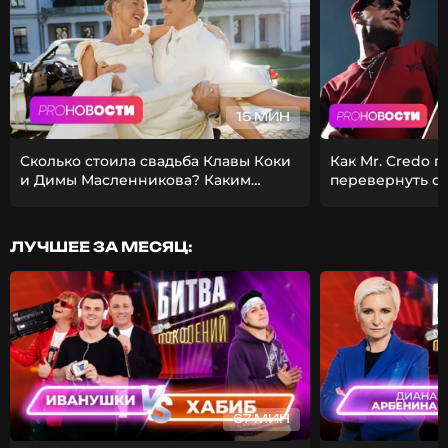
15 МИН
Сколько стоила свадьба Клавы Коки
Как Mr. Credo 
и Димы Масленникова? Каким
перевернуть с
получился фит Стаса Михайлова и
Из-за чего Гуф 
EMIN?
девушкой?
ЛУЧШЕЕ ЗА МЕСЯЦ:
67 МИН