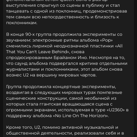
выступления спрыгнул со сцены в публику и стал
танцевать с одной из поклонниц, продемонстриовав
тем самым всю непосрдественность и близость к
поклонникам.
В конце 90-х группа продолжила эксперименты со
звучанием: электронные ритмы альбома «Pop»
сменились лирикой неоднозначной пластинки «All
That You Can't Leave Behind», снова
спродюсированным Брайаном Ино. Несмотря на то,
что саунд альбома подвергался критике отдельными
журналистами и поклонниками, этот альбом снова
вознес U2 на вершину мировых чартов.
Группа продолжила концертные эксперименты,
воздвигая в следующих мировых турах помпезные
сценические конструкции, самой необычной из
которых стала ггантская вращающаяся сцена с
огромными экранами, используемая в туре «U2360» в
поддержку альбома «No Line On The Horizon».
Кроме того, U2, помимо активной музыкальной и
общественной деятельности, реализовали себя и в