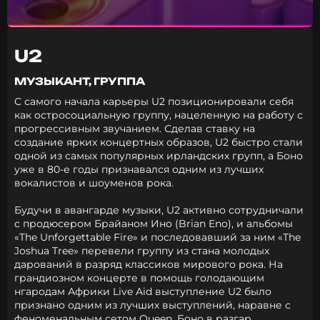
U2
МУЗЫКАНТ, ГРУППА
С самого начала карьеры U2 позиционировали себя
как остросоциальную группу, нацеленную на работу с
прогрессивным звучанием. Сделав ставку на
создание ярких концертных образов, U2 быстро стали
одной из самых популярных ирландских групп, а Боно
уже в 80-е годы признавался одним из лучших
вокалистов и шоуменов рока.
Будучи в авангарде музыки, U2 активно сотрудничали
с продюсером Брайаном Ино (Brian Eno), и альбомы
«The Unforgettable Fire» и последовавший за ним «The
Joshua Tree» перевели группу из стана молодых
дарований в разряд классиков мирового рока. На
грандиозном концерте в помощь голодающим
нгародам Африки Live Aid выступление U2 было
признано одним из лучших выступлений, наравне с
феноменальным сетом Queen. Боно в разгар