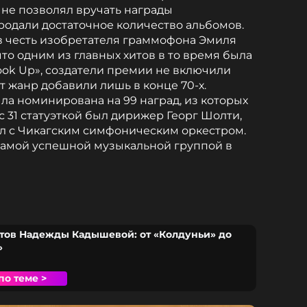
 не позволял вручать награды
родали достаточное количество альбомов.
в честь изобретателя граммофона Эмиля
что одним из главных хитов в то время была
ook Up», создатели премии не включили
т жанр добавили лишь в конце 70-х.
ла номинирована на 99 наград, из которых
с 31 статуэткой был дирижер Георг Шолти,
ал с Чикагским симфоническим оркестром.
 самой успешной музыкальной группой в
итов Надежды Кадышевой: от «Колдуньи» до
»
по теме >