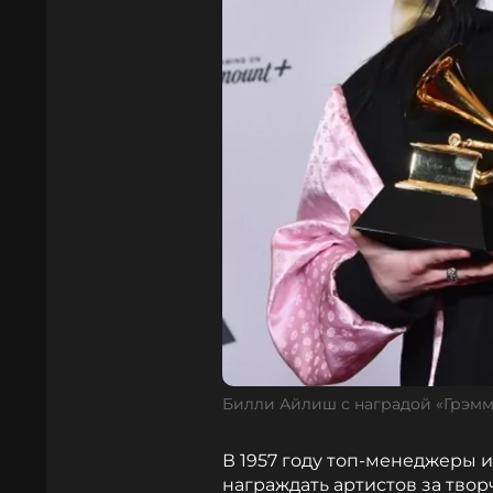
Билли Айлиш с наградой «Грэм
В 1957 году топ-менеджеры
награждать артистов за тво