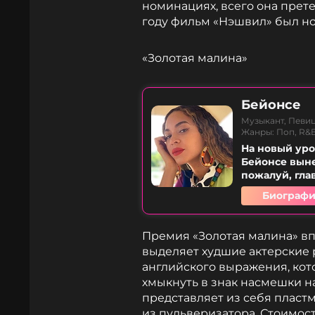
номинациях, всего она прете
году фильм «Нэшвил» был но
«Золотая малина»
Бейонсе
Музыкант, Певиц
Жанры: Поп, R&
На новый уро
Бейонсе выне
пожалуй, глав
Биографи
Премия «Золотая малина» вп
выделяет худшие актерские 
английского выражения, ко
хмыкнуть в знак насмешки н
представляет из себя пласт
из пульверизатора. Стоимос