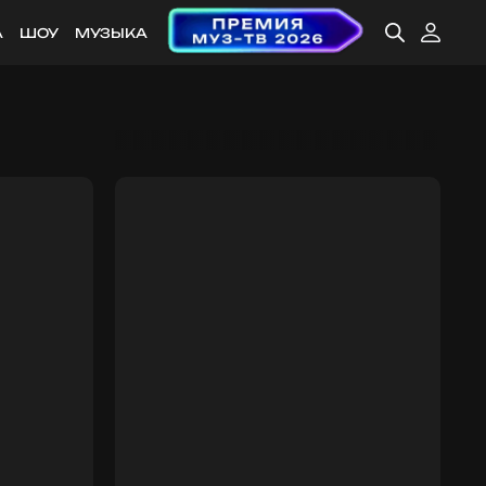
А
ШОУ
МУЗЫКА