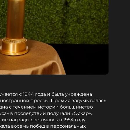
учается с 1944 года и была учреждена
иностранной прессы. Премия задумывалась
 одна с течением истории большинство
са» в последствии получали «Оскар».
е награды состоялось в 1954 году.
жала восемь побед в персональных