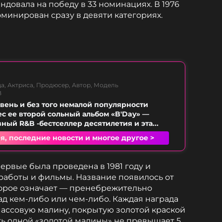
ндовала на победу в 33 номинациях. В 1976
минирован сразу в девяти категориях.
а, Актриса, Продюсер, Автор, Модель
B
вень и без того немалой популярности
с ее второй сольный альбом «B'Day» —
ный R&B -бестселлер десятилетия и эта...
я, последние новости и многое другое >
ервые была проведена в 1981 году и
работы и фильмы. Название появилось от
торое означает — пренебрежительно
ад кем-либо или чем-либо. Каждая награда
массовую малину, покрытую золотой краской
ть одной «золотой малины» не превышает 5