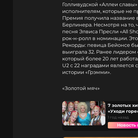
Голливудской «Аллеи славы»
исполнителям, которые не п
Премия получила название 
Берлинера. Несмотря на то, 
песня Элвиса Пресли «All Sh
рок-н-ролл в номинации. Это
Рекорды: певица Бейонсе бы
выиграла 32. Ранее лидером 
который более 20 лет работ
U2 с 22 наградами является
истории «Грэмми».
«Золотой мяч»
7 золотых х
«Уходи горе
1 год назад
Новость 