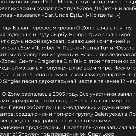
ю композицию «De La Mine», а спустя год вместе с д
 Желиховским создал группу O-Zone. Дебютный аль
тива назывался «Dar, Unde Eşti…» («Но где ты…»).
 году Балан переформировал O-Zone, взяв в группу
я Тодераша и Раду Сырбу. Вскоре трио заключило
акт с румынской звукозаписывающей компанией и
ило альбом «Number 1». Песни «Numai Tu» и «Despre 
хитами в Молдавии и Румынии. Вскоре последовал а
-Zone». Сингл «Dragostea Din Tei» с этой пластинки с
 одной из самых популярных во всем мире. Несмотр
о песня исполнена на румынском языке, в чарте Euro
0 Singles песня держалась на 1 месте в течение 12 нед
 O-Zone распалась в 2005 году. Все участники заняли
ыми карьерами, но лишь Дан Балан стал всемирно
тен. Певец собрал лучших молдавских и румынских
нтов, создал с ними поп-рок группу Balan уехал в Ло
ес, где два года работал с известнейшими
канскими продюсерами. Параллельно он записал ал
ower of Shower» под псевдонимом Crazy Loop.