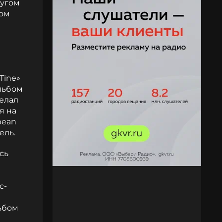
ругом
бом
Tine»
льбом
делал
я на
pean
ель.
сь
с-
ьбом