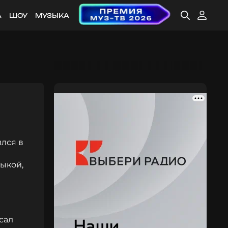
А
ШОУ
МУЗЫКА
ился в
ыкой,
сал