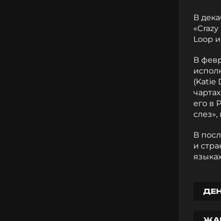
В дек
«Crazy
Loop и
В февр
испол
(Katie
чартах
его в 
слез»,
В пос
и стра
языках
ДЕ
ЖА