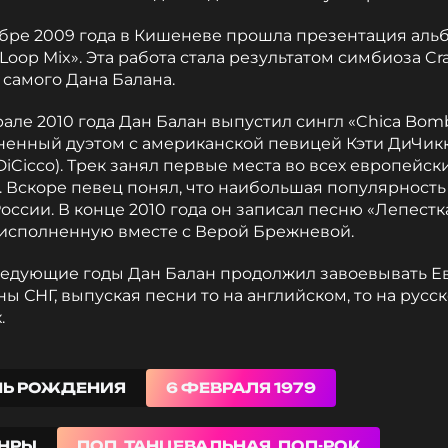
абре 2009 года в Кишеневе прошла презентация аль
 Loop Mix». Эта работа стала результатом симбиоза Cr
 самого Дана Балана.
але 2010 года Дан Балан выпустил сингл «Chica Bomb
ненный дуэтом с американской певицей Кэти ДиЧик
 DiCicco). Трек занял первые места во всех европейск
. Вскоре певец понял, что наибольшая популярность
России. В конце 2010 года он записал песню «Лепест
 исполненную вместе с
Верой Брежневой
.
ледующие годы Дан Балан продолжил завоевывать Е
ны СНГ, выпуская песни то на английском, то на русс
.
НЬ РОЖДЕНИЯ
6 ФЕВРАЛЯ 1979
НРЫ
ПОП, ТАНЦЕВАЛЬНАЯ, ПОП-РОК