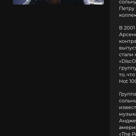
сольну
Петру
коллек
В 2001
Арсени
контр
выпуст
стали 
«DiscO
группу
то, чт
Hot 10
Группа
сольн
извес
музыка
Анджел
амери
«The P