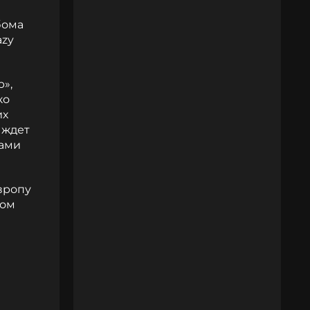
бома
azy
»,
ко
их
 ждет
ками
вропу
ком