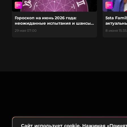
Гороскоп на июнь 2026 года:
5sta Fami
неожиданные испытания и шансы,
актуальн
которые принесет этот месяц
своему с
29 мая 07:00
8 июня 15:35
Сайт использует cookie. Нажимая «Приня