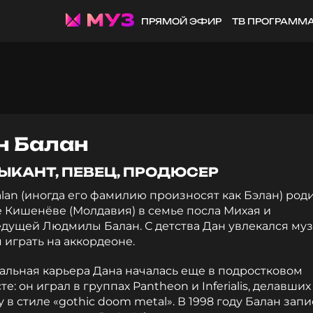
ПРЯМОЙ ЭФИР
ТВ ПРОГРАММ
н Балан
ЫКАНТ, ПЕВЕЦ, ПРОДЮСЕР
lan (иногда его фамилию произносят как Бэлан) род
 Кишенёве (Молдавия) в семье посла Михая и
дущей Людмилы Балан. С детства Дан увлекался муз
 играть на аккордеоне.
альная карьера Дана началась еще в подростковом
те: он играл в группах Pantheon и Inferialis, делавших
 в стиле «gothic doom metal». В 1998 году Балан запи