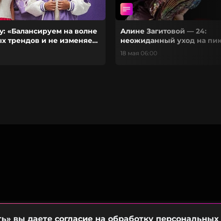
ly: «Балансируем на волне
Алине Загитовой — 24:
ых трендов и не изменяем
неожиданный уход на пи
тилю»
и что было дальше
18 мая 06:00
ть» вы даете
согласие
на обработку персональных