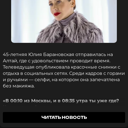
Ранее Барановская
провела
время на Алтае,
откуда поделилась с подписчиками красочными
снимками. На фотографиях телеведущая
запечатлена на фоне живописных пейзажей гор и
ручьев. Среди опубликованного контента —
селфи, на котором Юлия Барановская предстала
перед аудиторией без макияжа.
45-летняя Юлия Барановская отправилась на
ФОТО: ТАСС
Алтай, где с удовольствием проводит время.
Телеведущая опубликовала красочные снимки с
отдыха в социальных сетях. Среди кадров с горами
и ручьями — селфи, на котором она запечатлена
*принадлежит компании Meta, признанной в РФ
без макияжа.
экстремистской и запрещенной
«В 00:10 из Москвы, и в 08:35 утра ты уже где?
Конечно, на Алтае»
, — написала телеведущая.
Читайте нас в Телеграме, чтобы
оставаться в курсе событий
ЧИТАТЬ НОВОСТЬ
ПОДПИСАТЬСЯ