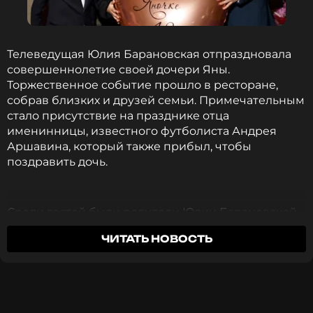
Телеведущая Юлия Барановская отпраздновала
совершеннолетие своей дочери Яны.
Торжественное событие прошло в ресторане,
собрав близких и друзей семьи. Примечательным
стало присутствие на празднике отца
именинницы, известного футболиста Андрея
Аршавина, который также прибыл, чтобы
поздравить дочь.
ФОТО: Instagram* Юлии Барановской (запрещенная в
Среди гостей были родители Юлии Барановской,
России соцсеть; принадлежит компании Meta,
ее сестра, а также братья Яны — Артем и Арсений.
признанной экстремистской организацией и
ЧИТАТЬ НОВОСТЬ
Сама телеведущая в своих социальных сетях
запрещенной в РФ)
поделилась теплыми воспоминаниями о дне
рождения дочери.
Юлия не раз признавалась в любви к этому краю:
красота здешних гор и озер, по ее словам,