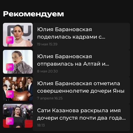
ежики, а еще они попрошайки ужасные:
Рекомендуем
смотрят на тебя и есть просят.
Юлия Барановская
Юлия Барановская
поделилась кадрами с
рыбами-ежами в Тихом
19 мая 15:39
океане
Юлия Барановская
отправилась на Алтай и
показала фото без макияжа
8 мая 20:30
Юлия Барановская отметила
совершеннолетие дочери Яны
7 апреля 16:25
Сати Казанова раскрыла имя
дочери спустя почти два года
после родов
18:13