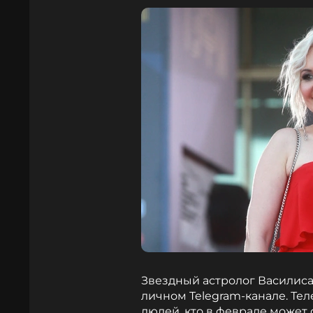
Звездный астролог Василис
личном Telegram-канале. Те
людей, кто в феврале может 