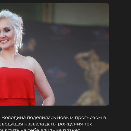
а Володина поделилась новым прогнозом в
леведущая назвала даты рождения тех
ощутить на себе влияние планет.