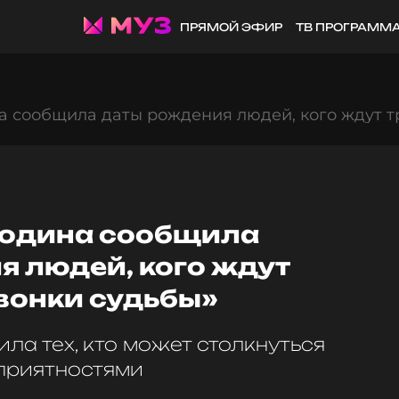
ПРЯМОЙ ЭФИР
ТВ ПРОГРАММ
а сообщила даты рождения людей, кого ждут т
лодина сообщила
я людей, кого ждут
вонки судьбы»
ла тех, кто может столкнуться
приятностями