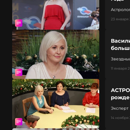
Астроло
23 января 
Васили
больши
Звездны
11 января 
АСТРО
рожден
Эксперт
14 ноября 