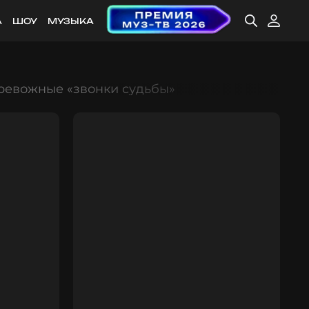
А
ШОУ
МУЗЫКА
ревожные «звонки судьбы»