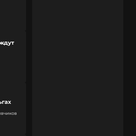
 ждут
ьгах
ивчиков