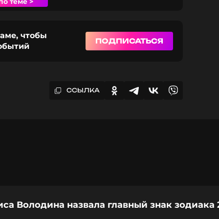
по теме >
раме, чтобы
ПОДПИСАТЬСЯ
событий
ССЫЛКА
са Володина назвала главный знак зодиака 