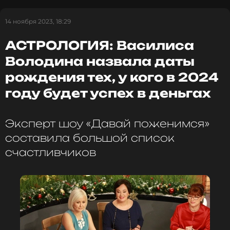
Фото: Legion-media
14 ноября 2023, 18:29
АСТРОЛОГИЯ: Василиса
Читайте нас в Телеграме, чтобы
Володина назвала даты
оставаться в курсе событий
рождения тех, у кого в 2024
году будет успех в деньгах
ПОДПИСАТЬСЯ
Эксперт шоу «Давай поженимся»
составила большой список
ССЫЛКА
счастливчиков