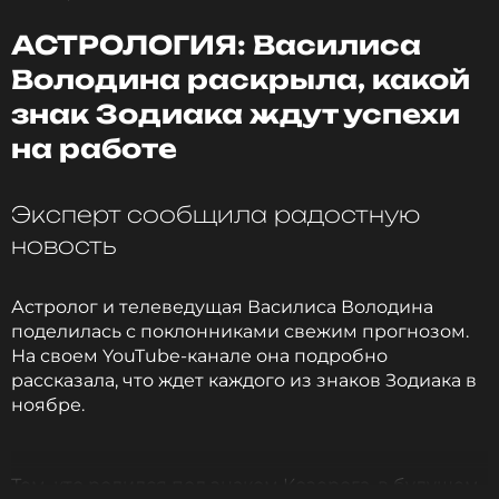
Эта планета также любит людей, которые
АСТРОЛОГИЯ: Василиса
занимаются «добрым» бизнесом, в частности,
медициной. Но есть еще две категории людей,
Володина раскрыла, какой
которым 2024 год принесет хороший доход. Это те,
знак Зодиака ждут успехи
кто зарабатывает, как говорит Володина, «на
одурманивающем и даже немного
на работе
развращающем (алкоголь, излишества всякие
нехорошие)», и, мягко говоря, не очень честные
Эксперт сообщила радостную
люди.
новость
Астролог и телеведущая Василиса Володина
поделилась с поклонниками свежим прогнозом.
На своем YouTube-канале она подробно
рассказала, что ждет каждого из знаков Зодиака в
ноябре.
Тем, кто родился под знаком Козерога, в будущем