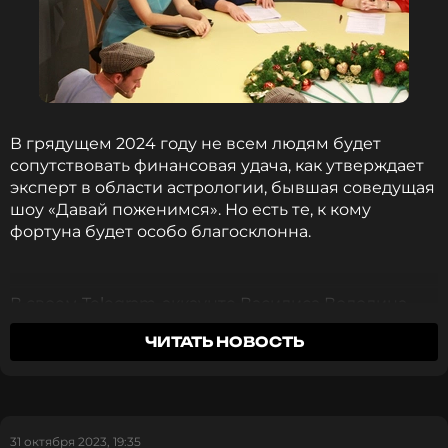
В грядущем 2024 году не всем людям будет
сопутствовать финансовая удача, как утверждает
эксперт в области астрологии, бывшая соведущая
шоу «Давай поженимся». Но есть те, к кому
фортуна будет особо благосклонна.
В своем Telegram-аккаунте Василиса Володина
опубликовала список точных дат рождения
ЧИТАТЬ НОВОСТЬ
счастливчиков, кому деньги будут сыпаться с
потолка. Нептун будет благосклонен к тем, кто
работает в области психологии, искусства,
парфюмерии и, конечно же, эзотерики.
31 октября 2023, 19:35