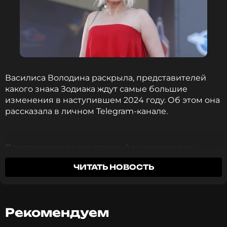
Василиса Володина раскрыла, представителей
какого знака Зодиака ждут самые большие
изменения в наступившем 2024 году. Об этом она
рассказала в личном Telegram-канале.
По словам эксперта, главный знак этого года –
Водолей. Именно ему планеты уготовили
ЧИТАТЬ НОВОСТЬ
особенный путь. Звездный астролог отметила, что
представители данного знака зодиака сейчас
наблюдают свою новую реальность, проживая
кардинальные изменения в жизни и личную
Рекомендуем
трансформацию.