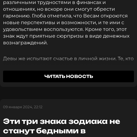
различными трудностями в финансах и
отношениях, но вскоре они смогут обрести
гармонию. Глоба отметила, что Весам откроются
новые перспективы и возможности, и те ими с
удовольствием воспользуются. Кроме того, этот
знак ждут приятные сюрпризы в виде денежных
вознаграждений.
Девы же испытают счастье в личной жизни. Те, кто
уже состоит в паре, сумеют укрепить свои
отношения и поднять их на новый уровень, а те,
ЧИТАТЬ НОВОСТЬ
кто ищет свою половинку, наконец встретят
человека, который изменит их жизнь к лучшему.
Астролог также добавила, что Дев ожидают успехи
в карьере. Они смогут получить поддержку от
окружающих и найти новые источники дохода.
09 января 2024, 22:12
Некоторые Девы даже найдут работу своей
мечты.
Эти три знака зодиака не
станут бедными в
Глоба подытожила, что именно эти два знака