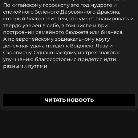
По китайскому гороскопу это год мудрого и
ССЫЛКА
спокойного Зеленого Деревянного Дракона,
который благоволит тем, кто умеет планировать и
твердо уверен в себе, в том числе и при
построении семейного бюджета или бизнеса.
А по европейскому зодиакальному кругу
денежная удача придет к Водолею, Льву и
Скорпиону. Однако каждому из трех знаков к
улучшению благосостояния придется идти
разными путями
ЧИТАТЬ НОВОСТЬ
Водолей
В 2024 году этот знак будет буквально купаться в
деньгах: долги удастся раздать, кредиты закрыть, и
финансовые проблемы забудутся. Однако