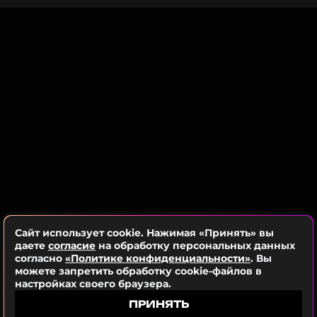
произойдет это лишь при одном условии — если
Водолей не упустит свой шанс и сможет
распознать выгодное предложение. Это может
быть бизнес-партнерство, новая должность,
смена работы или даже новое знакомство.
Рожденным под этим знаком не стоит
противиться новым предложениям, следует
прислушаться к интуиции и идти вперед к новым
свершениям.
Сайт использует cookie. Нажимая «Принять» вы
даете
согласие
на обработку персональных данных
согласно
«Политике конфиденциальности»
. Вы
можете запретить обработку cookie-файлов в
настройках своего браузера.
ПРИНЯТЬ