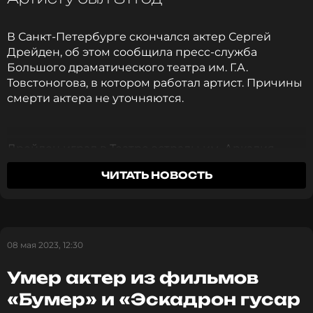
В Санкт-Петербурге скончался актер Сергей
Дрейден, об этом сообщила пресс-служба
Большого драматического театра им. Г.А.
Товстоногова, в котором работал артист. Причины
смерти актера не уточняются.
Дрейден играл в Театре эстрады им. Аркадия
Райкина, МХТ им. Чехова, Et Cetera и других. Актер
ЧИТАТЬ НОВОСТЬ
- обладатель двух почетных театральных премий
«Золотая маска». В кино артист известен по ролям
в фильмах «Русский ковчег», «Окно в Париж» и
многих других. Всего в послужном списке актера
более 60 работ.
08 мая 2023, 12:30
Умер актер из фильмов
Ранее стало известно о
смерти актера Виктора
Шуляковского.
«Бумер» и «Эскадрон гусар