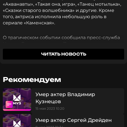
«Акванавты», «Такая она, игра», «Танец мотылька»,
«Сказки старого волшебника» и другие. Кроме
того, актриса исполнила небольшую роль в
сериале «Каменская».
О трагическом событии сообщила пресс-служба
Нового Рижского театра. Причина смерти не
уточняется.
ЧИТАТЬ НОВОСТЬ
С глубокой скорбью сообщаем вам, что в
Рекомендуем
воскресенье, 14 мая, скончалась актриса
Нового Рижского театра Регина Разума.
Умер актер Владимир
Кузнецов
15 мая 2023 10:20
Умер актер Сергей Дрейден
Фото: freepik.com