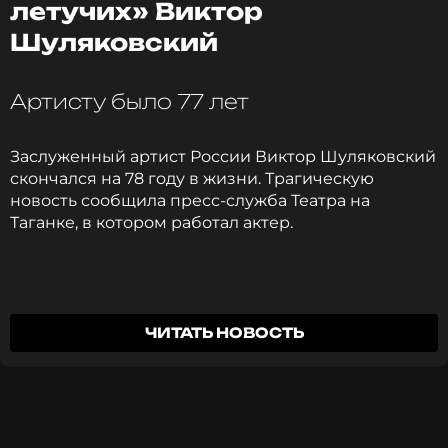
летучих» Виктор
Фото: freepik.com
Шуляковский
Читайте нас в Одноклассниках,
Артисту было 77 лет
чтобы оставаться в курсе событий
Заслуженный артист России Виктор Шуляковский
ПОДПИСАТЬСЯ
скончался на 78 году в жизни. Трагическую
новость сообщила пресс-служба Театра на
Таганке, в котором работал актер.
ССЫЛКА
Скончался Виктор Александрович
ЧИТАТЬ НОВОСТЬ
Шуляковский. С 1974 года Виктор
Александрович был одним из ведущих
актеров Театра на Таганке.