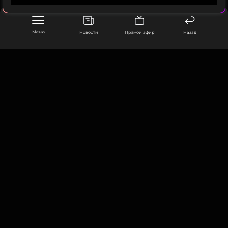
Фото: freepik.com
Меню
Новости
Прямой эфир
Назад
Читайте нас в ВКонтакте, чтобы
оставаться в курсе событий
ПОДПИСАТЬСЯ
ООО «Муз ТВ Операционная компания» ИНН 7703679460
105066, город Москва,
улица Ольховская, д. 4, корп. 2
ССЫЛКА
info@muz-tv.ru
+ 7(495) 213-18-68
КОНТАКТЫ
НОВОСТИ
ПОЛИТИКА КОНФИДЕНЦИАЛЬНОСТИ
ПОЛЬЗОВАТЕЛЬСКОЕ СОГЛАШЕНИЕ