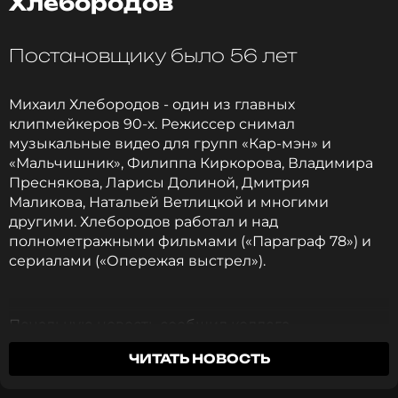
Хлебородов
ССЫЛКА
Постановщику было 56 лет
Михаил Хлебородов - один из главных
клипмейкеров 90-х. Режиссер снимал
музыкальные видео для групп «Кар-мэн» и
«Мальчишник», Филиппа Киркорова, Владимира
Преснякова, Ларисы Долиной, Дмитрия
Маликова, Натальей Ветлицкой и многими
другими. Хлебородов работал и над
полнометражными фильмами («Параграф 78») и
сериалами («Опережая выстрел»).
Печальную новость сообщил коллега
постановщика Григорий Константинопольский в
ЧИТАТЬ НОВОСТЬ
личном блоге.