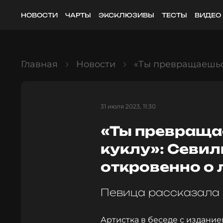
НОВОСТИ
ЧАРТЫ
ЭКСКЛЮЗИВЫ
ТЕСТЫ
ВИДЕО
Главная
Новости
«Ты превращаешься
31 июля 2023, 11:30
«Ты превраща
куклу»: Севиль
откровенно о
Певица рассказала 
Артистка в беседе с издани