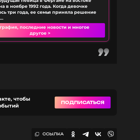
будущая певица в Фергане на востоке
а в ноябре 1992 года. Когда девочке
сь три года, ее семья приняла решение
..
графия, последние новости и многое
другое >
акте, чтобы
ПОДПИСАТЬСЯ
событий
ССЫЛКА