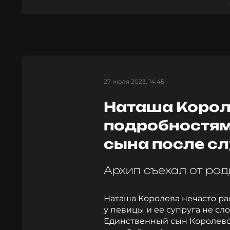
27 июля 2023, 14:45
Наташа Корол
подробностям
сына после сл
Архип съехал от ро
Наташа Королева нечасто рас
у певицы и ее супруга не с
Единственный сын Королевой