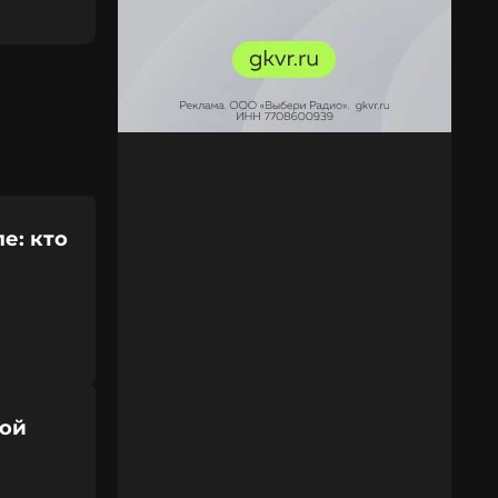
е: кто
ной