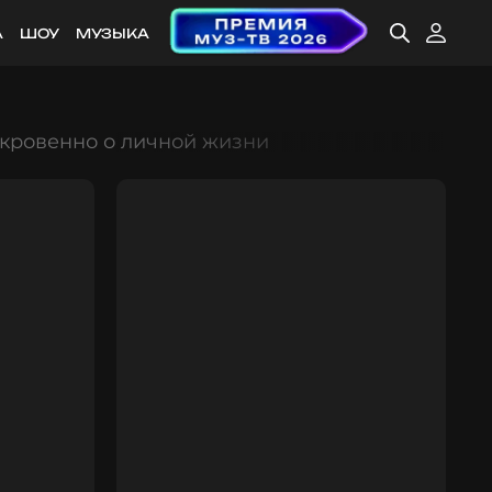
А
ШОУ
МУЗЫКА
откровенно о личной жизни