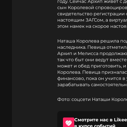
году. Сейчас Архип живет с
сын Королевой спровоцирова
свидетельство регистрации 
настоящим ЗАГСом, а виртуа
этом намек на скорое насто
Наташа Королева решила по
наследника. Певица отметила,
Архип и Мелисса продолжают
так что быт они ведут вместе
может и обед приготовить, и 
Королева. Певица призналас
финансово, пока он учится в
зарабатывать самостоятельн
Фото: соцсети Наташи Коро
Смотрите нас в Likee
в курсе событий