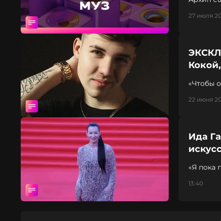
27 июля 20
ЭКСКЛ
Кокой,
«Чтобы о
22 июня 20
Ида Га
искус
«Я пока 
13:40