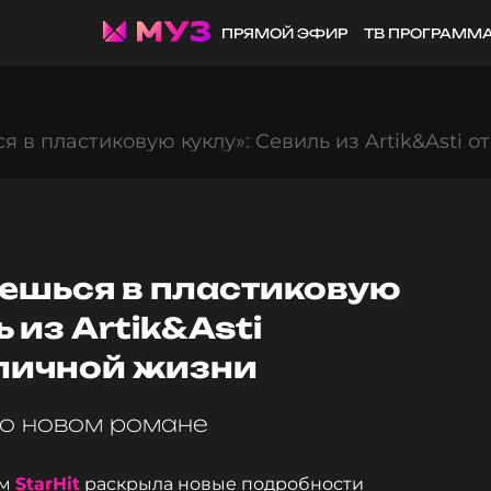
ПРЯМОЙ ЭФИР
ТВ ПРОГРАММ
 в пластиковую куклу»: Севиль из Artik&Asti 
ешься в пластиковую
 из Artik&Asti
 личной жизни
о новом романе
ем
StarHit
раскрыла новые подробности