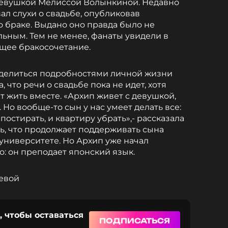
 девушкой Мелиссой Волынкиной. Недавно
л слухи о свадьбе, опубликовав
о браке. Выдано оно правда было не
льным. Тем не менее, фанаты увидели в
ящее бракосочетание.
делиться подробностями личной жизни
 что речи о свадьбе пока не идет, хотя
 жить вместе. «Архип живет с девушкой,
. Но вообще-то сын у нас умеет делать все:
постирать, и квартиру убрать»,- рассказала
ь, что продолжает поддерживать сына
 университете. Но Архип уже начал
о: он преподает японский язык.
левой
, чтобы оставаться
ПОДПИСАТЬСЯ