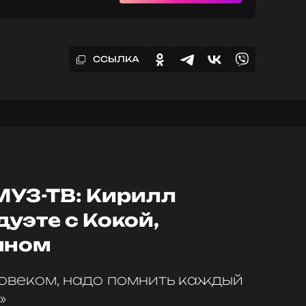
ССЫЛКА
УЗ-ТВ: Кирилл
дуэте с Кокой,
чном
ловеком, надо помнить каждый
»