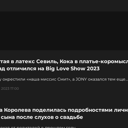
тая в латекс Севиль, Кока в платье-коромысл
зд отличился на Big Love Show 2023
 окрестили «наша миссис Смит», а JONY оказался тем еще
м!
 2023 17:00
а Королева поделилась подробностями лич
сына после слухов о свадьбе
ехал от родителей в прошлом году