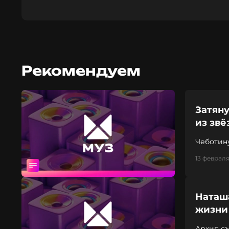
Рекомендуем
Затяну
из звё
Чеботину
моднико
13 февраля
Наташ
жизни 
Архип съ