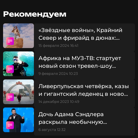
Рекомендуем
«Звёздные войны», Крайний
Север и фрирайд в дюнах:
«Приехали» в Тунисе!
15 февраля 2024 16:41
Африка на МУЗ-ТВ: стартует
новый сезон тревел-шоу
«Приехали!»
9 февраля 2024 10:23
Ливерпульская четвёрка, казы
и гигантский леденец в новом
выпуске трэвел-шоу
14 декабря 2023 10:49
"Приехали" - Казахстан!
Посетить:
Дочь Адама Сэндлера
раскрыла необычную
Сад «Мажорель» в Марракеше – кактусовый рай
привычку актера во время
6 августа 12:32
Медресе Бен Юсефа в Марракеше
отдыха у бассейна