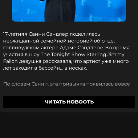
по величине амфитеатр? Из чего готовится
Смотри трэвел-шоу на МУЗ-ТВ и отвечай на
тунисский чебурек? И какие развлечения можно
вопросы
викторины
. И помни, что «загуглить»
найти в самой жаркой пустыне мира – Сахаре?
ответы не получится – каждый из них связан с
происходящим в шоу.
Если не получится увидеть премьеру – смотри
17-летняя Санни Сэндлер поделилась
повторы!
неожиданной семейной историей об отце,
голливудском актере Адаме Сэндлере. Во время
участия в шоу The Tonight Show Starring Jimmy
Fallon девушка рассказала, что артист уже много
лет заходит в бассейн… в носках.
По словам Санни, эта привычка появилась вовсе
не из-за моды или розыгрыша. Как оказалось,
Интересные факты о Марокко напоследок:
актеру так просто удобнее.
ЧИТАТЬ НОВОСТЬ
«Мы с сестрой в детстве постоянно
«Звёздные войны», Крайний Север и
фрирайд в дюнах: «Приехали» в
переодевались в папу: надевали его огромные
Тунисе!
футболки, шорты, брали диетическую колу и
2 года назад
жаловались, что кондиционер выключен. А