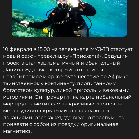
10 февраля в 15:00 на телеканале МУЗ-ТВ стартует
новый сезон тревел-шоу «Приехали!». Ведущим
проекта стал харизматичный и обаятельный
Даниил Жданько, который отправится в
незабываемое и яркое путешествие по Африке –
Посмотреть (можно и по дороге):
таинственному континенту, пропитанному
богатством культур, дикой природы и вековыми
историями. Он прочертит на карте небанальный
Классические фильмы Голливуда, среди которых:
маршрут, отметит самые красивые и топовые
места, удивит скрытыми от глаз туристов
«Касабланка»
локациями, расскажет, где вкусно поесть и что
«Человек, который слишком много знал»
привезти с собой из поездки оригинальнее
«Дорога в Марокко»
магнитика.
«Марокко»