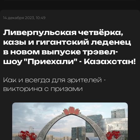
14 декабря 2023, 10:49
Ливерпульская четвёрка,
казы и гигантский леденец
в новом выпуске трэвел-
шоу "Приехали" - Казахстан!
Как и всегда для зрителей -
викторина с призами
Посетить
• Мечеть Аз-Зайтуна
• Национальный музей Бардо