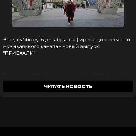
• Собор святого Викентия де Поля
• Медина (Старый город, построен в 9 в.н.э.)
• Карфаген (так на секундочку – он на 60 лет
старше Рима)
• Сиди-Бу-Саид (Город художников)
• Город Мос-Эспа и не только (здесь снимали
В эту субботу, 16 декабря, в эфире национального
«Звездные войны»)
музыкального канала - новый выпуск
• И конечно же - РЫНОК
"ПРИЕХАЛИ"!
Как всегда, в викторине по итогам этого выпуска
можно выиграть замечательные призы!
ЧИТАТЬ НОВОСТЬ