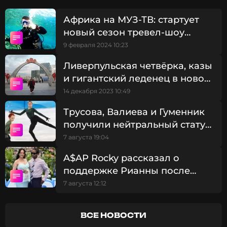
Африка на МУЗ-ТВ: стартует
новый сезон тревел-шоу
«Приехали!»
9 февраля 2024 10:23
Ливерпульская четвёрка, казы
и гигантский леденец в новом
выпуске трэвел-шоу
14 декабря 2023 10:49
"Приехали" - Казахстан!
Трусова, Валиева и Гуменник
получили нейтральный статус
для международных турниров
7 августа 19:04
A$AP Rocky рассказал о
Чем же здесь заняться?
поддержке Рианны после
смерти отца: «Она всегда была
7 августа 12:12
рядом»
ВСЕ НОВОСТИ