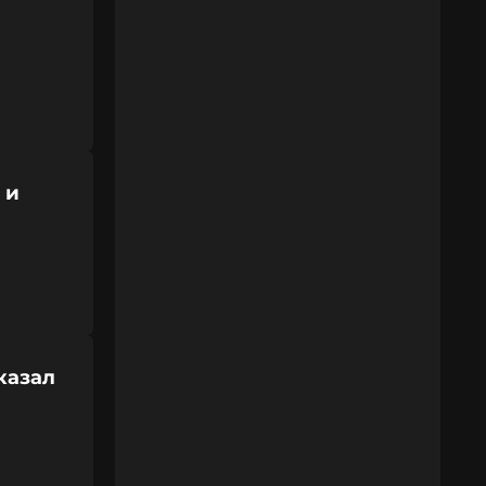
 и
казал