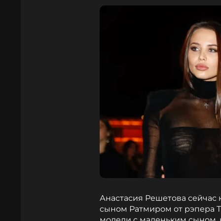
Анастасия Решетова сейчас 
сыном Ратмиром от рэпера Т
модели с маленьким сыном, 