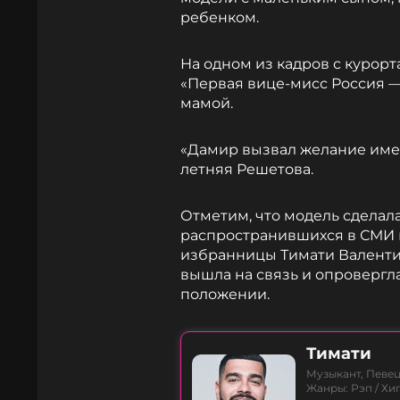
ребенком.
На одном из кадров с курорт
«Первая вице-мисс Россия — 
мамой.
«Дамир вызвал желание имет
летняя Решетова.
Отметим, что модель сделала
распространившихся в СМИ
избранницы Тимати Валенти
вышла на связь и опровергла
положении.
Тимати
Музыкант, Певец
Жанры: Рэп / Хи