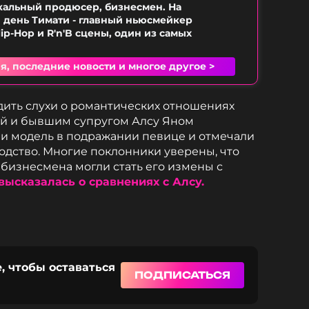
кальный продюсер, бизнесмен. На
день Тимати - главный ньюсмейкер
ip-Hop и R'n'B сцены, один из самых
я, последние новости и многое другое >
одить слухи о романтических отношениях
й и бывшим супругом Алсу Яном
и модель в подражании певице и отмечали
одство. Многие поклонники уверены, что
бизнесмена могли стать его измены с
высказалась о сравнениях с Алсу.
, чтобы оставаться
ПОДПИСАТЬСЯ