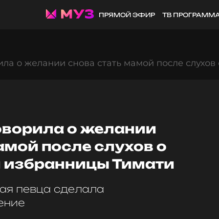
ПРЯМОЙ ЭФИР
ТВ ПРОГРАММ
ла о желании снова стать мамой после слухо
оворила о желании
амой после слухов о
 избранницы Тимати
ая певца сделала
ение