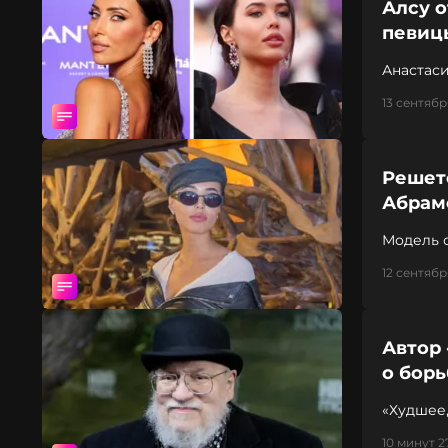
Алсу о
певиц
Анастаси
13 сентября
Решето
Абрамо
Модель 
12 сентябр
Автор 
о борь
«Худшее
10 минут 2