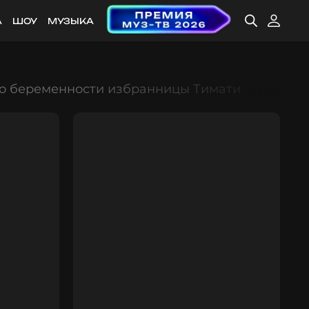
А
ШОУ
МУЗЫКА
в о беременности избранницы Тимати