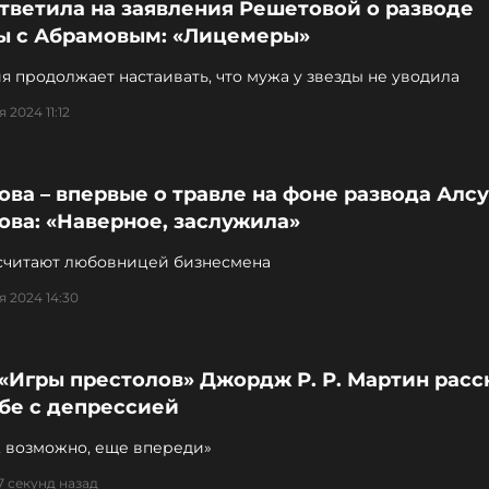
тветила на заявления Решетовой о разводе
ы с Абрамовым: «Лицемеры»
я продолжает настаивать, что мужа у звезды не уводила
 2024 11:12
ва – впервые о травле на фоне развода Алсу
ва: «Наверное, заслужила»
считают любовницей бизнесмена
я 2024 14:30
«Игры престолов» Джордж Р. Р. Мартин расс
бе с депрессией
, возможно, еще впереди»
7 секунд назад