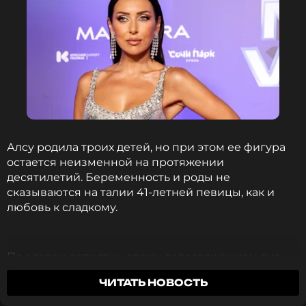
ССЫЛКА
Алсу родила троих детей, но при этом ее фигура
остается неизменной на протяжении
десятилетий. Беременность и роды не
сказываются на талии 41-летней певицы, как и
любовь к сладкому.
По словам артистки, своим телосложением она
обязана отцу, хотя никто и не верит, что ее
ЧИТАТЬ НОВОСТЬ
наградила такой фигурой природа. Однако, Алсу
все же предпринимает определенные шаги для