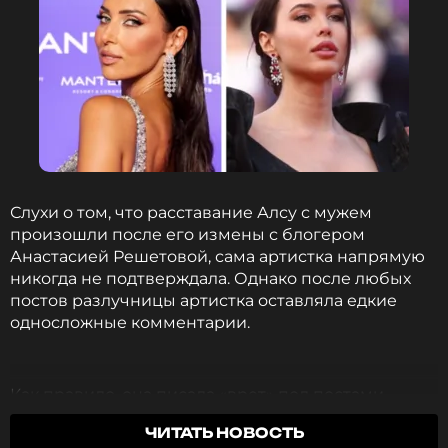
Слухи о том, что расставание Алсу с мужем
произошли после его измены с блогером
Анастасией Решетовой, сама артистка напрямую
никогда не подтверждала. Однако после любых
постов разлучницы артистка оставляла едкие
односложные комментарии.
Как правило, она писала «врет» под постами
Решетовой, а также называла ее
ЧИТАТЬ НОВОСТЬ
«представительницей древнейшей профессии».