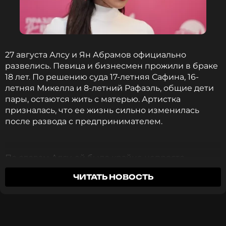
меня стабильный уже много-много лет!», —
раскрыла свой секрет артистка в интервью
изданию
Prozvezd
.
Фото: Дмитрий Феоктистов/ТАСС
27 августа Алсу и Ян Абрамов официально
развелись. Певица и бизнесмен прожили в браке
18 лет. По решению суда 17-летняя Сафина, 16-
летняя Микелла и 8-летний Рафаэль, общие дети
пары, остаются жить с матерью. Артистка
призналась, что ее жизнь сильно изменилась
Алсу
после развода с предпринимателем.
Музыкант, Певица, Актриса
Жанры: Поп, R&B
Биография, последние новости
и многое другое >
По словам Алсу, ей было крайне непросто
решиться на этот шаг. «Так сложилось, что до
ЧИТАТЬ НОВОСТЬ
замужества я была под опекой своего отца, потом,
во время брака, под опекой своего мужа. Я на сто
Читайте нас в Телеграме, чтобы
процентов самостоятельной никогда и не была.
оставаться в курсе событий
Для меня было очень трудно перевернуть эту
страницу и встать на новый путь… Трудный шаг, на