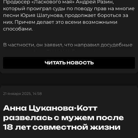
Продюсер «Ласкового мая» Андрей Разин,
который проиграл суды по поводу прав на многие
песни Юрия Шатунова, продолжает бороться за
них. Причем делает это всеми возможными
способами.
В частности, он заявил, что направил досудебные
претензии Алсу, SHAMAN, Денису Кляверу,
Александру Ревве, группе «Дискотека авария» и
ЧИТАТЬ НОВОСТЬ
множеству других исполнителей, которые
выступали на трибьют-концерте в память о
Шатунове и исполняли его песни.
21 января 2025, 14:58
«Иски досудебные направлены официально… Вы
совершили преступление. Все, кто были на этом
Анна Цуканова-Котт
концерте, были обязаны заключить со мной, как с
правообладателем, договор», — обратился Разин
развелась с мужем после
в соцсети к звездам российской эстрады.
18 лет совместной жизни
Стоит отметить, что права на песни принадлежат