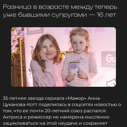
Разница в возрасте между теперь
семье Юрия, то есть его жене и двум детям. По
всей видимости, именно с их согласия артисты и
уже бывшими супругами — 16 лет
исполняли эти композиции, причем делали это в
присутствии вдовы Шатунова, его сына и дочери,
прилетевших ради такого события в Россию из
Германии, где живут вместе с их матерью.
Алсу
Музыкант, Певица, Актриса
Жанры: Поп, R&B
Биография, последние новости
и многое другое >
Напомним, что еще во время подготовки к
35-летняя звезда сериала «Мажор» Анна
трибьюту, Разин заявил, что проклял всех
Цуканова-Котт поделилась в соцсетях новостью о
артистов, которые решатся выйти на сцену.
том, что ее почти 20-летний союз распался.
Недавно он подвел итоги, объявив, что все его
Актриса и режиссер не намерена мысленно
проклятия начали действовать
.
зацикливаться на этой неудаче и сохраняет