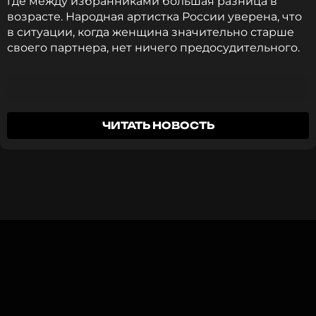
где между избранниками большая разница в
возрасте. Народная артистка России уверена, что
в ситуации, когда женщина значительно старше
своего партнера, нет ничего предосудительного.
ССЫЛКА
Я к этому отношусь положительно, потому
ЧИТАТЬ НОВОСТЬ
что любовь не имеет возраста.
Лариса Долина
«Есть молодые мужчины, которые любят женщин
постарше, более опытных. Это абсолютно
нормально», – отметила исполнительница хита
«Погода в доме».
Певица разоткровенничалась о личном. Она