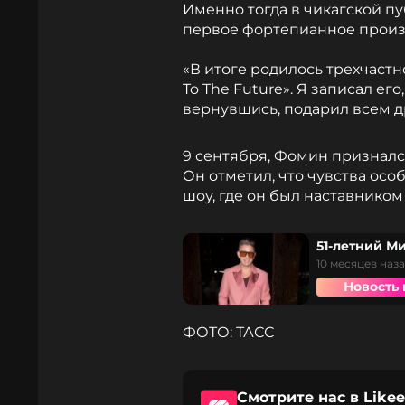
Именно тогда в чикагской п
первое фортепианное произ
«В итоге родилось трехчаст
To The Future». Я записал ег
вернувшись, подарил всем д
9 сентября, Фомин призналс
Он отметил, что чувства осо
шоу, где он был наставником 
51-летний Ми
10 месяцев наз
Новость 
ФОТО: ТАСС
Смотрите нас в Likee