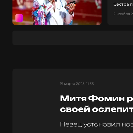
Сестра 
2 ноября 2
19 марта 2025, 11:35
Митя Фомин р
своей ослепи
Певец установил но