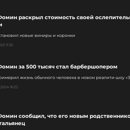
Фомин раскрыл стоимость своей ослепитель
и
становил новые виниры и коронки
25 11:35
Фомин за 500 тысяч стал барбершопером
римерил жизнь обычного человека в новом реалити-шоу «З
на МУЗ-ТВ
2024 16:22
Фомин сообщил, что его новым родственник
тальянец