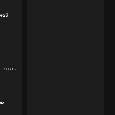
ной
везда на
ом