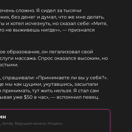
, очень сложно. Я сидел за тысячи
их, без денег и думал, что же мне делать,
ы и хотел исчезнуть, но сказал себе: «Митя,
 то не выживешь нигде»», — признался
е образование, он легализовал свой
слуги массажа. Спрос оказался высоким, но
остыми.
, спрашивали: «Принимаете ли вы у себя?».
де мы как цуцики, укутавшись, засыпали
о принимать, тут жить нельзя. Я стал сам
тывая уже $50 в час», — вспомнил певец.
ин
, Актёр, Ведущий канала, Модель