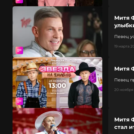
Митя 
улыбк
Певец у
19 марта 20
Митя 
Певец п
замене» 
20 ноября 
Митя 
стал и