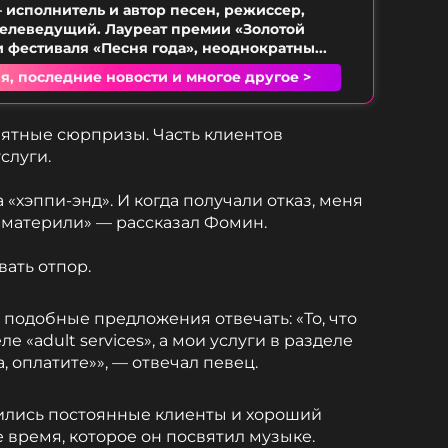
 исполнитель и автор песен, режиссер,
елеведущий. Лауреат премии «Золотой
 фестиваля «Песня года», неоднократны...
я, последние новости и многое другое >
ятные сюрпризы. Часть клиентов
слуги.
«хэппи-энд». И когда получали отказ, меня
, материли» — рассказал Фомин.
ать отпор.
а подобные предложения отвечать: «То, что
е «adult services», а мои услуги в разделе
а, оплатите»», — отвечал певец.
вились постоянные клиенты и хороший
е время, которое он посвятил музыке.