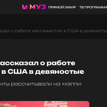
ПРЯМОЙ ЭФИР
ТВ ПРОГРАММ
азал о работе массажистом в США в девяност
ассказал о работе
в США в девяностые
нты рассчитывали на «хэппи-