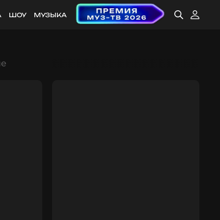
А
ШОУ
МУЗЫКА
ые