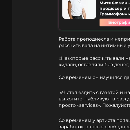
Митя Фомин –
продюсер и т
Граммофон» и
Биографи
Работа преподнесла и непри
рассчитывала на интимные у
«Некоторые рассчитывали на 
кидали, оставляли без денег
Со временем он научился дав
«Я стал ездить с газетой и н
вы хотите, публикуют в раздел
просто «services». Пожалуйст
Со временем у артиста поя
заработок, а также свободно