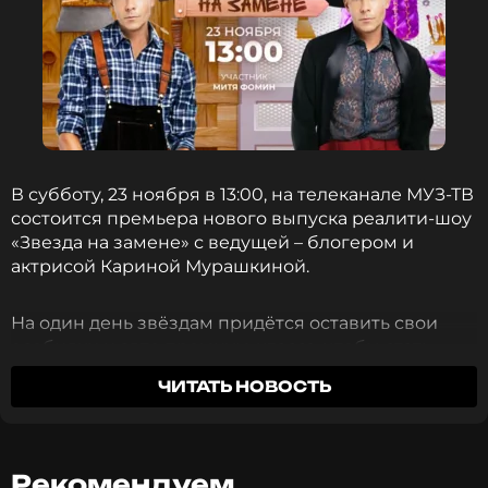
В субботу, 23 ноября в 13:00, на телеканале МУЗ-ТВ
состоится премьера нового выпуска реалити-шоу
«Звезда на замене» с ведущей – блогером и
актрисой Кариной Мурашкиной.
На один день звёздам придётся оставить свои
особняки и авто премиум-класса, чтобы стать
обычным человеком и выполнить повседневные
ЧИТАТЬ НОВОСТЬ
занятия простых людей – сходить в поликлинику,
налепить котлет, перекопать грядки или сшить
костюм для детского утренника.
Рекомендуем