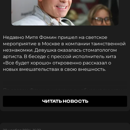
Недавно Митя Фомин пришел на светское
мероприятие в Москве в компании таинственной
незнакомки. Девушка оказалась стоматологом
артиста. В беседе с прессой исполнитель хита
«Все будет хорошо» откровенно рассказал о
новых вмешательствах в свою внешность.
По словам Фомина, недавно он обновил виниры и
коронки. Певец решил вернуть красоту своим
ЧИТАТЬ НОВОСТЬ
зубам, и теперь может вновь похвастаться
ослепительной улыбкой.
«Я люблю кусаться, поэтому периодически