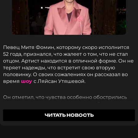
Певец Митя Фомин, которому скоро исполнится
52 года, признался, что жалеет о том, что не стал
отцом. Артист находится в отличной форме. Он не
теряет надежды, что встретит свою вторую
половинку. О своих сожалениях он рассказал во
время
шоу
с Ляйсан Утяшевой.
Он отметил, что чувства особенно обострились
после съёмок в реалити-шоу, где он был
наставником для детей звёзд.
ЧИТАТЬ НОВОСТЬ
«Я уехал оттуда очень наполненным,
встревоженным. Потому что в глубине души