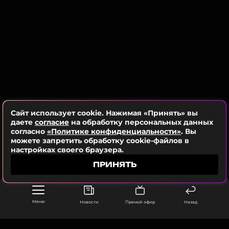
самостоятельно справится со всеми
испытаниями.
Звёздным героем нового выпуска станет певец,
актёр и телеведущий Митя Фомин. Ему предстоит
исполнить желание зрителей МУЗ-ТВ, молодой
супружеской пары Ангелины и Кирилла
Антоновых, которым нужны средства для
развития семейного бизнеса и погашения
ипотеки.
Сайт использует cookie. Нажимая «Принять» вы
даете
согласие
на обработку персональных данных
согласно
«Политике конфиденциальности»
. Вы
можете запретить обработку cookie-файлов в
Митя Фомин
настройках своего браузера.
Музыкант, Певец, Актёр, Ведущий канала,
Модель
ПРИНЯТЬ
Жанры: Поп
Биография, последние новости
и многое другое >
Меню
Новости
Прямой эфир
Назад
Митя Фомин: «Я хочу развеять миф о том, что