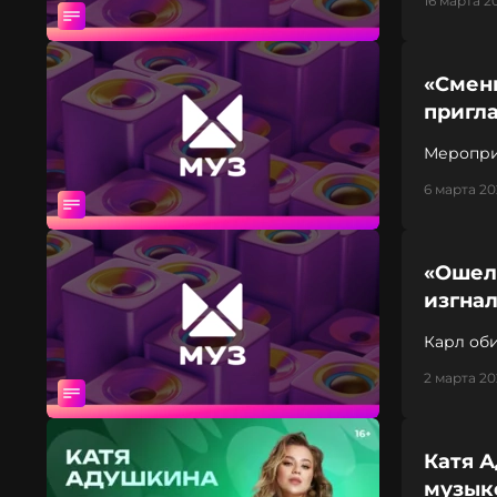
16 марта 2
«Смени
пригла
Меропри
6 марта 20
«Ошел
изгна
Карл об
2 марта 20
Катя А
музыке