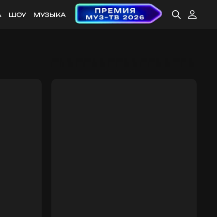
А
ШОУ
МУЗЫКА