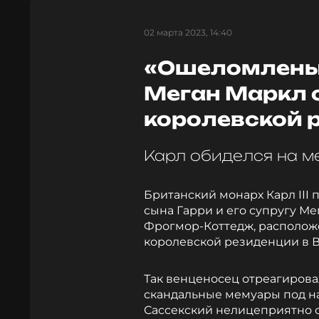
02 марта 2023, 14:40
«Ошеломлены»
Меган Маркл 
королевской 
Карл обиделся на 
Британский монарх Карл III
сына Гарри и его супругу М
Фрогмор-Коттедж, располож
королевской резиденции в 
Так венценосец отреагиров
скандальные мемуары под на
Сассекский нелицеприятно о