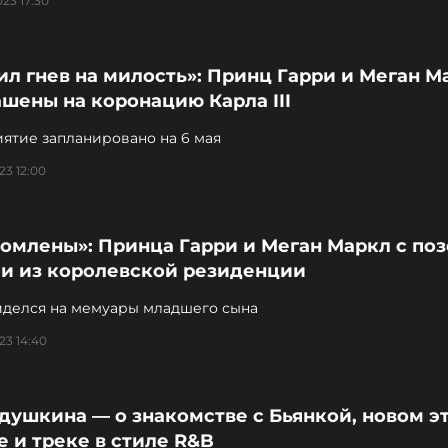
023 17:30
л гнев на милость»: Принц Гарри и Меган М
шены на коронацию Карла III
ятие запланировано на 6 мая
23 12:00
омлены»: Принца Гарри и Меган Маркл с по
ли из королевской резиденции
иделся на мемуары младшего сына
23 14:40
душкина — о знакомстве с Бьянкой, новом эт
 и треке в стиле R&B