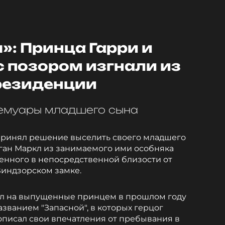
: Принца Гарри и
с позором изгнали из
резиденции
мемуары младшего сына
 принял решение выселить своего младшего
еган Маркл из занимаемого ими особняка
енного в непосредственной близости от
Виндзорском замке.
ал на выпущенные принцем в прошлом году
званием "Запасной", в которых герцог
писал свои впечатления от пребывания в