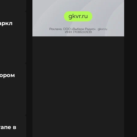
аркл
зором
апе в