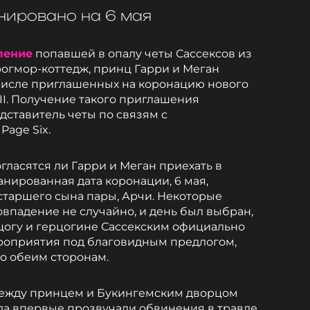
нировано на 6 мая
ление
попавшей в опалу четы Сассексов из
огмор-коттедж, принц Гарри и Меган
 числе приглашенных на коронацию нового
II. Получение такого приглашения
ставитель четы по связям с
Page Six.
огласятся ли Гарри и Меган приехать в
ланированная дата коронации, 6 мая,
старшего сына пары, Арчи. Некоторые
совпадение не случайно, и день был выбран,
цогу и герцогине Сассекским официально
ероприятия под благовидным предлогом,
о обеим сторонам.
ежду принцем и Букингемским дворцом
гда впервые прозвучали обвинения в травле