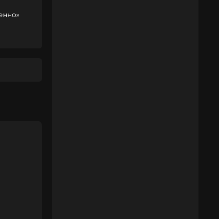
енно»