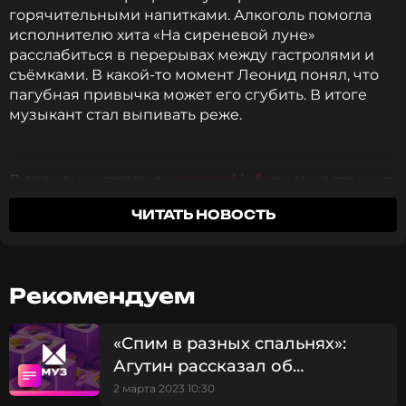
горячительными напитками. Алкоголь помогла
исполнителю хита «На сиреневой луне»
расслабиться в перерывах между гастролями и
съёмками. В какой-то момент Леонид понял, что
пагубная привычка может его сгубить. В итоге
музыкант стал выпивать реже.
В свежем интервью
prozvezd.info
вновь затронул
темы горячительных напитков, отметив, что в
ЧИТАТЬ НОВОСТЬ
середине февраля у него был срыв. Муж
Анжелики Варум также высказался о занятиях
спортом.
Рекомендуем
«Когда-то я пил больше и реже занимался
спортом, а сейчас все наоборот, - шутит певец. –
«Спим в разных спальнях»:
На день влюбленных мы с друзьями так
Агутин рассказал об
наклюкались. Очень серьезно прямо, что со мной
редко бывает в последнее время. Я немножко
отношениях с Варум
2 марта 2023 10:30