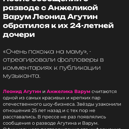
и новостей
MUZTUBE
разводе с Анжеликой
Варум Леонид Агутин
Фото: соцсети Леонида Агутина
обратился к их 24-летней
дочери
Читайте нас в МАКСе, чтобы
«Очень похожа на маму», -
оставаться в курсе событий
отреагировали фолловеры в
ПОДПИСАТЬСЯ
комментариях к публикации
музыканта.
Леонид Агутин
и
Анжелика Варум
считаются
ССЫЛКА
одной из самых красивых и крепких пар
отечественного шоу-бизнеса. Звёзды узаконили
отношения 25 лет назад и с тех пор не
расставались. В прессе не раз появлялись
сообщения о разводе Агутина и Варум.