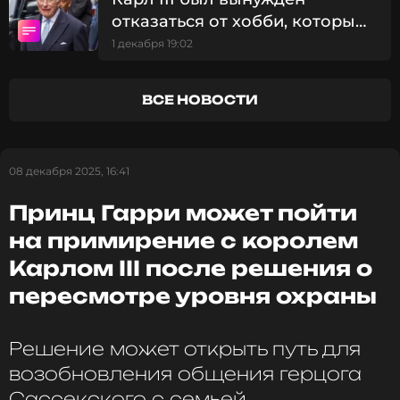
Букингемский дворец также развеял еще один
отказаться от хобби, которым
слух. Хотя диагноз обнаружили после лечения
увлекался на протяжении 45
1 декабря 19:02
увеличенной простаты, раком предстательной
лет
железы Карл не болеет.
ВСЕ НОВОСТИ
Ранее о своей борьбе с онкологией рассказала
крестница короля
.
08 декабря 2025, 16:41
ФОТО: ТАСС
Принц Гарри может пойти
на примирение с королем
Читайте нас в МАКСе, чтобы
оставаться в курсе событий
Карлом III после решения о
пересмотре уровня охраны
ПОДПИСАТЬСЯ
Решение может открыть путь для
возобновления общения герцога
ССЫЛКА
Сассекского с семьей