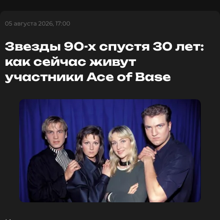
ФОТО: ТАСС
05 августа 2026, 17:00
Звезды 90-х спустя 30 лет:
Смотрите нас в Likee, чтобы
как сейчас живут
оставаться в курсе событий
участники Ace of Base
ПОДПИСАТЬСЯ
ССЫЛКА