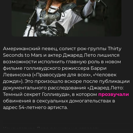
не явившись на концерт. На его место Йонас
Берггрен пригласил еще одного друга — Ульфа
Экберга, который в итоге стал одним из
основателей группы в ее классическом составе.
Год спустя обновленный квартет начал работать в
студии со звукорежиссером. Тогда же музыканты
Американский певец, солист рок-группы Thirty
решили окончательно сменить название на
Seconds to Mars и актер Джаред Лето лишился
общеизвестное, чтобы избежать путаницы с
возможности исполнить главную роль в новом
другой группой. Новое имя — Ace of Base —
фильме голливудского режиссера Барри
придумал Экберг. В одном из интервью. он
Левинсона («Правосудие для всех», «Человек
рассказывал, идея пришла ему в голову с
дождя»). Это произошло вскоре после публикации
похмелья 1 января 1991-го, когда он посмотрел по
документального расследования «Джаред Лето:
телевизору клип британской рок-группы
Темный секрет Голливуда», в котором
прозвучали
Motörhead на песню «Ace of Spades» («Туз пик»).
обвинения в сексуальных домогательствах в
Музыкант решил обыграть это название, так как в
адрес 54-летнего артиста.
группе было четверо участников («четыре туза»), а
студия, в которой собирались, находилась в
подвальном помещении (англ. basement).
Кандидатуре Лето решили не отдавать