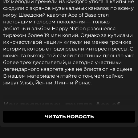
Их мелодии гремели из каждого утюга, а клипы не
сходили с экранов музыкальных каналов по всему
миру. Шведский квартет Ace of Base стал
настоящим голосом поколения — только
дебютный альбом Happy Nation разошелся
тиражом более 19 млн копий. Однако за кулисами
их «счастливой нации» кипели не менее громкие
истории, которые подогревали интерес прессы. С
момента выхода той самой пластинки прошло уже
более трех десятилетий, и сегодня участники
легендарного квартета уже не блистают на сцене.
В нашем материале читайте о том, чем сейчас
живут Ульф, Йенни, Линн и Йонас.
Как появилась группа Ace of
Base
ЧИТАТЬ НОВОСТЬ
История Ace of Base началась в 1987 году в городе
Гетеборг (Швеция). Ее основателем стал Йонас