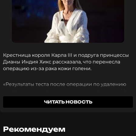
Крестница короля Карла III и подруга принцессы
Дианы Индия Хикс рассказала, что перенесла
операцию из-за рака кожи голени.
«Результаты теста после операции по удалению
участка кожи оказались… не очень хорошими. Не
как в драматическом фильме, но достаточно
ЧИТАТЬ НОВОСТЬ
тревожными, чтобы мир слегка расплылся по
краям», — написала Хикс в своем блоге.
58-летняя Хикс сообщила, что операцию Мооса
Рекомендуем
провели в Майами. Метод Мооса подразумевает,