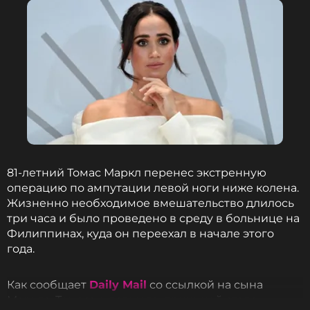
Королевский эксперт Хьюго Викерс считает, что
отношения между братьями настолько
напряженные, что Уильям может даже не
пригласить Гарри на свою коронацию.
ФОТО: ТАСС
81-летний Томас Маркл перенес экстренную
операцию по ампутации левой ноги ниже колена.
Принц Гарри недоволен тем, как
Жизненно необходимое вмешательство длилось
Меган продвигает свой бренд за счет
его семьи
три часа и было проведено в среду в больнице на
Филиппинах, куда он переехал в начале этого
9 месяцев назад
года.
Новость по теме >
Как сообщает
Daily Mail
со ссылкой на сына
Читайте нас в ВКонтакте, чтобы
Маркла, Томаса-младшего, причиной стала