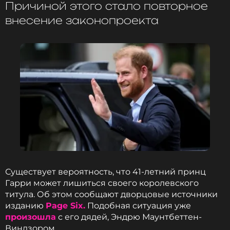
Причиной этого стало повторное
в тяжелом состоянии. Он заявил, что не видел
дочь с 2018 года и хочет примирения перед
внесение законопроекта
возможной смертью. Представители клиники, где
находится Томас Маркл, заявили, что не получали
звонков от герцогини, хотя ее представители
утверждают обратное. Сам Гарри, по имеющимся
данным, никогда лично не встречался со своим
тестем.
ФОТО: ТАСС
Читайте нас в МАКСе, чтобы
оставаться в курсе событий
Существует вероятность, что 41-летний принц
Гарри может лишиться своего королевского
ПОДПИСАТЬСЯ
титула. Об этом сообщают дворцовые источники
изданию
Page Six.
Подобная ситуация уже
произошла
с его дядей, Эндрю Маунтбеттен-
Виндзором.