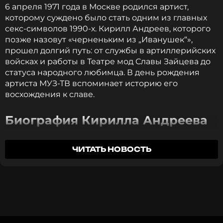
обширной гематомой, и врачи были вынуждены
6 апреля 1971 года в Москве родился артист,
провести трепанацию черепа. Последствия
которому суждено было стать одним из главных
давали о себе знать еще долго: звезду «Иванушек»
секс-символов 1990-х. Кирилл Андреев, которого
беспокоили головные боли, повышенное
позже назовут «черненьким из „Иванушек“»,
давление и непереносимость яркого света, а в
прошел долгий путь: от службы в артиллерийских
период реабилитации у него случился приступ
войсках и работы в Театре мод Славы Зайцева до
эпилепсии.
статуса народного любимца. В день рождения
артиста МУЗ-ТВ вспоминает историю его
«Первые два-три года я не чувствовал запахи.
восхождения к славе.
Потом все начало проявляться заново —
видимо, какой-то нерв был затронут»
, —
Биография Кирилла Андреева
вспоминает он.
Кирилл Андреев родился в московской семье.
ЧИТАТЬ НОВОСТЬ
После выздоровления музыкант всерьез занялся
Отец был заслуженным строителем России, мать
спортом. Андреев увлекся горными лыжами и
работала главным технологом в типографии.
хоккеем. Параллельно Кирилл не бросил
Творческие корни уходят в прошлое: бабушка
плавание, которым занимается с детства.
пела в хоре Митрофана Пятницкого, а
В юности артист стал кандидатом в мастера
двоюродный дедушка выступал в ансамбле Игоря
спорта в этой дисциплине, а сейчас без остановки
Моисеева.
преодолевает по три-четыре километра за