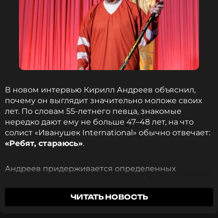
ФОТО: Артем Геодакян/ТАСС
Сергей Жуков вспомнил резкий отказ
«Иванушек International»: «Я запомнил
навсегда»
2 месяца назад
Новость по теме >
В новом интервью Кирилл Андреев объяснил,
почему он выглядит значительно моложе своих
лет. По словам 55-летнего певца, знакомые
нередко дают ему не больше 47–48 лет, на что
Читайте нас в ВКонтакте, чтобы
солист «Иванушек International» обычно отвечает:
оставаться в курсе событий
«Ребят, стараюсь»
.
ПОДПИСАТЬСЯ
Андреев придерживается определенных
правил уже почти четверть века. Артист
регулярно тренируется, следит за состоянием
ЧИТАТЬ НОВОСТЬ
кожи и строго контролирует режим дня, стараясь
ССЫЛКА
ложиться до полуночи. Кирилл отводит на сон не