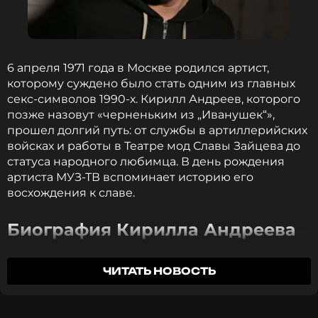
6 апреля 1971 года в Москве родился артист,
которому суждено было стать одним из главных
секс-символов 1990-х. Кирилл Андреев, которого
позже назовут «черненьким из „Иванушек“»,
прошел долгий путь: от службы в артиллерийских
войсках и работы в Театре мод Славы Зайцева до
статуса народного любимца. В день рождения
артиста МУЗ-ТВ вспоминает историю его
восхождения к славе.
Биография Кирилла Андреева
Кирилл Андреев родился в московской семье.
ЧИТАТЬ НОВОСТЬ
Отец был заслуженным строителем России, мать
работала главным технологом в типографии.
Творческие корни уходят в прошлое: бабушка