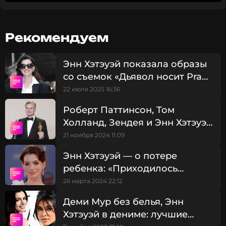
Для съемок артистка выбрала элегантный образ:
бежевую блузку с принтом, черную
плиссированную юбку, стильные
Рекомендуем
солнцезащитные очки и черные туфли на
ремешках, которые и подвели звезду.
Энн Хэтэуэй показала образы
со съемок «Дьявол носит Prada
2»
22 июля 2025 16:36
Роберт Паттинсон, Том
Холланд, Зендея и Энн Хэтэуэй
- звёздный каст нового
21 ноября 2024 11:09
фильма Кристофера Нолана
Энн Хэтэуэй — о потере
ребенка: «Приходилось
рожать каждый день»
26 марта 2024 22:12
Деми Мур без белья, Энн
Хэтэуэй в дениме: лучшие