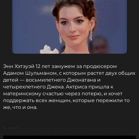
ССЫЛКА
Энн Хэтэуэй 12 лет замужем за продюсером
Адамом Шульманом, с которым растят двух общих
детей — восьмилетнего Джонатана и
четырехлетнего Джека. Актриса пришла к
материнскому счастью через потерю, и хочет
поддержать всех женщин, которые пережили то
же, что и она.
В 2015 году звезда, получившая за два года до
этого «Оскара» за фильм «Отверженные», играла в