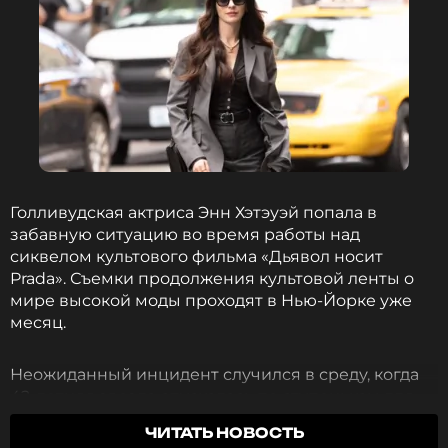
Голливудская актриса Энн Хэтэуэй попала в
забавную ситуацию во время работы над
сиквелом культового фильма «Дьявол носит
Prada». Съемки продолжения культовой ленты о
мире высокой моды проходят в Нью-Йорке уже
месяц.
Неожиданный инцидент случился в среду, когда
42-летняя звезда спускалась по ступенькам для
очередной сцены. В этот момент у актрисы
ЧИТАТЬ НОВОСТЬ
сломался каблук, и Хэтэуэй потеряла равновесие.