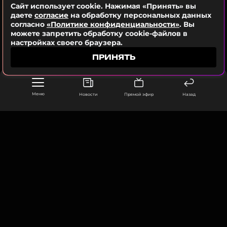
Сайт использует cookie. Нажимая «Принять» вы
помочь таким как она.
даете
согласие
на обработку персональных данных
согласно
«Политике конфиденциальности»
. Вы
можете запретить обработку cookie-файлов в
Фото: Legion-Media
настройках своего браузера.
ПРИНЯТЬ
Смотрите нас в Likee, чтобы
оставаться в курсе событий
Меню
Новости
Прямой эфир
Назад
ПОДПИСАТЬСЯ
ССЫЛКА
ООО «Муз ТВ Операционная компания» ИНН 7703679460
105066, город Москва,
улица Ольховская, д. 4, корп. 2
info@muz-tv.ru
+ 7(495) 213-18-68