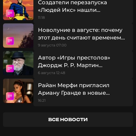
Создатели перезапуска
«Людей Икс» нашли
претендента на роль Циклопа
11:18
Новолуние в августе: почему
этот день считают временем
больших перемен
9 августа 07:00
Автор «Игры престолов»
Джордж Р. Р. Мартин
рассказал о борьбе с
6 августа 12:48
депрессией
Райан Мерфи пригласил
Ариану Гранде в новые
сезоны «Американской
16:21
истории ужасов»
Также в фильме будет представлен классический
костюм.
ВСЕ НОВОСТИ