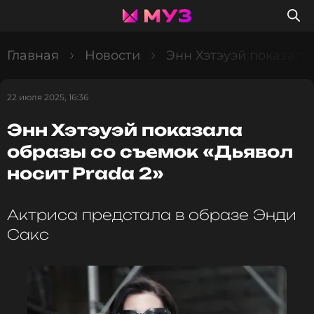
Главная
Новости
Энн Хэтэуэй показала 
22 июля 2025, 16:36
Энн Хэтэуэй показала
образы со съемок «Дьявол
носит Prada 2»
Актриса предстала в образе Энди
Сакс