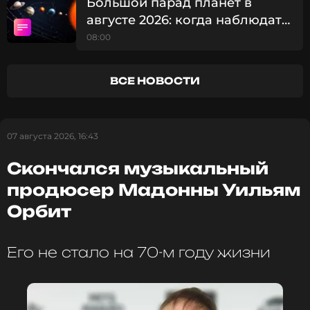
Большой парад планет в
августе 2026: когда наблюдать
редкое небесное явление
08:00
ВСЕ НОВОСТИ
07 августа 2026, 16:43
Скончался музыкальный
продюсер Мадонны Уильям
Орбит
Его не стало на 70-м году жизни