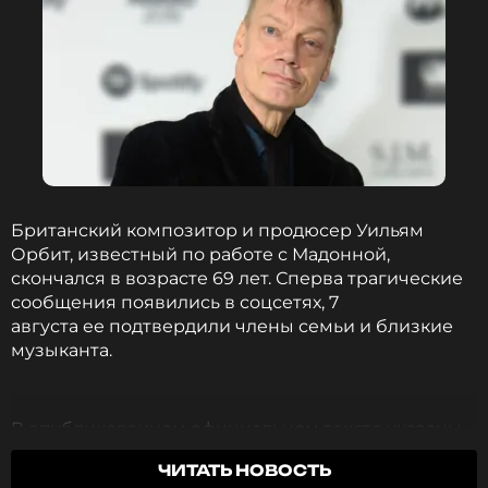
Британский композитор и продюсер Уильям
Орбит, известный по работе с Мадонной,
скончался в возрасте 69 лет. Сперва трагические
сообщения появились в соцсетях, 7
августа ее подтвердили члены семьи и близкие
музыканта.
В опубликованном официальном тексте указаны
годы жизни Орбита: 15 декабря 1956 г. — 23 июля
ЧИТАТЬ НОВОСТЬ
2026 г. О кончине стало известно спустя две