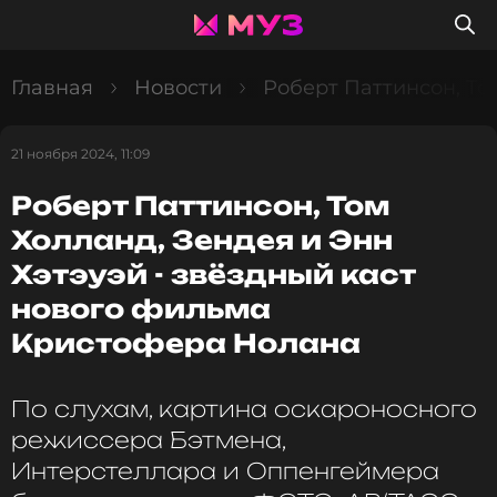
Главная
Новости
Роберт Паттинсон, То
21 ноября 2024, 11:09
Роберт Паттинсон, Том
Холланд, Зендея и Энн
Хэтэуэй - звёздный каст
нового фильма
Кристофера Нолана
По слухам, картина оскароносного
режиссера Бэтмена,
Интерстеллара и Оппенгеймера