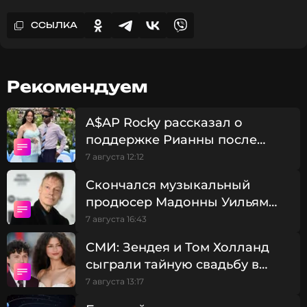
ССЫЛКА
Рекомендуем
A$AP Rocky рассказал о
поддержке Рианны после
смерти отца: «Она всегда была
7 августа 12:12
рядом»
Скончался музыкальный
продюсер Мадонны Уильям
Орбит
7 августа 16:43
СМИ: Зендея и Том Холланд
сыграли тайную свадьбу в
Великобритании
7 августа 13:17