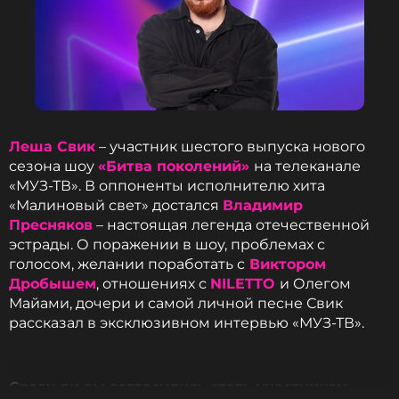
Леша Свик
– участник шестого выпуска нового
сезона шоу
«Битва поколений»
на телеканале
«МУЗ-ТВ». В оппоненты исполнителю хита
«Малиновый свет» достался
Владимир
Пресняков
– настоящая легенда отечественной
Битва поколений
эстрады. О поражении в шоу, проблемах с
голосом, желании поработать с
Виктором
В первом раунде участники уже по традиции
Дробышем
, отношениях с
NILETTO
и Олегом
исполнили абсолютные хиты: «Братья Грим» –
Майами, дочери и самой личной песне Свик
«Кустурицу», а NLO – «Танцы».
рассказал в эксклюзивном интервью «МУЗ-ТВ».
Burito
Cразу ли вы согласились стать участником
Музыкант, Певец, Режиссер, Автор, DJ