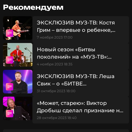
Видели эти крылья его (показывает)?».
Рекомендуем
«Мама посмотрит передачу и не поверит, что эти
ЭКСКЛЮЗИВ МУЗ-ТВ: Костя
слова мне говорил сам Сергей Жуков!», –
Грим – впервые о ребенке,
поделился в ответ Akmal'.
жене и «Битве поколений»
7 ноября 2023 17:00
Обзор восьмого выпуска нового сезона «Битвы
Новый сезон «Битвы
поколений» читай
ЗДЕСЬ
!
поколений» на «МУЗ-ТВ»:
итоги и самые яркие моменты
4 ноября 2023 18:35
седьмого выпуска
Джастин Тимберлейк
ЭКСКЛЮЗИВ МУЗ-ТВ: Леша
Музыкант, Певец, Актёр
Свик – о «БИТВЕ
Биография, последние новости
ПОКОЛЕНИЙ», работе с
31 октября 2023 18:00
и многое другое >
Дробышем и личном
«Может, старею»: Виктор
Дробыш сделал признание на
Фото: «МУЗ-ТВ»
«Битве поколений»
28 октября 2023 18:40