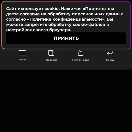
Еще с первой песни, где Владимир Пресняков
Сайт использует cookie. Нажимая «Принять» вы
даете
согласие
на обработку персональных данных
залетел, я почувствовал в буквальном смысле, что
согласно
«Политике конфиденциальности»
. Вы
меня переехали. Поэтому комментировать слова
можете запретить обработку cookie-файлов в
Дробыша в негативной форме я даже не буду,
настройках своего браузера.
потому что я полностью согласился тогда с ним.
ПРИНЯТЬ
Впервые вы лично познакомились с
Владимиром только на шоу. Какое у вас
Меню
Новости
Прямой эфир
Назад
сложилось впечатление о нем?
Впечатление на самом деле было очень теплое,
потому что как-то сразу почувствовал приятную
энергетику от человека. Плюс у меня есть к нему
огромное уважение. После шоу я в этом тем
ООО «Муз ТВ Операционная компания» ИНН 7703679460
105066, город Москва,
более не усомнился даже. Только приятные
улица Ольховская, д. 4, корп. 2
ощущения остались.
info@muz-tv.ru
+ 7(495) 213-18-68
Леша Свик