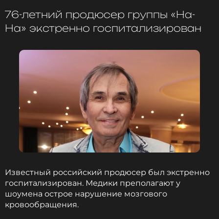
чтобы оставаться в курсе событий
76-летний продюсер группы «На-
На» экстренно госпитализирован
ПОДПИСАТЬСЯ
ССЫЛКА
Известный российский продюсер был экстренно
госпитализирован. Медики преполагают у
шоумена острое нарушение мозгового
кровообращения.