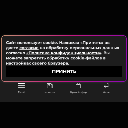
Ранее стали известны подробности свадьбы
Алибасова и Калининой.
ССЫЛКА
ФОТО: ТАСС
Сайт использует cookie. Нажимая «Принять» вы
Читайте нас в Телеграме, чтобы
даете
согласие
на обработку персональных данных
согласно
«Политике конфиденциальности»
. Вы
оставаться в курсе событий
можете запретить обработку cookie-файлов в
настройках своего браузера.
ПОДПИСАТЬСЯ
ПРИНЯТЬ
Меню
Новости
Прямой эфир
Назад
ССЫЛКА