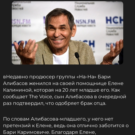
но оказалось, что у него был микроинсульт..
«У папы небольшая проблема с
кровообращением, он плохо ходит. Кровь не
доходит до пальцев ног и не доходит до участков
мозга, которая отвечает за оперативную
память», — поделился тогда Алибасов-младший с
журналистами. Месяц назад Бари Каримович
женился, и по всей видимости, в больницу его
доставила молодая жена — бывшая помощница.
вНедавно продюсер группы «На-На» Бари
Алибасов женился на своей помощнице Елене
Калининой, которая на 20 лет младше его. Как
сообщает The Voice, сын Алибасова в очередной
раз подтвердил, что одобряет брак отца.
По словам Алибасова-младшего, у него нет
претензий к Елене, ведь она отлично заботится о
Бари Каримовиче. Благодаря Елене,