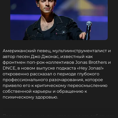
Музыкант, Певец, Актёр, Дизайнер,
Продюсер
Жанры: Рэп / Хип-Хоп
Биография, последние новости
и многое другое >
Если быть точнее, то Алекса крайне негативно
относится к тому, сколько времени уделяет ее
свекровь Тимуру — ребенку мужа
Американский певец, мультиинструменталист и
от танцовщицы Александры Сивковой. По этой
автор песен Джо Джонас, известный как
бывшая возлюбленная рэпера Тимати оборвала
фронтмен поп-рок-коллективов Jonas Brothers и
все связи с матерью своего нынешнего
DNCE, в новом выпуске подкаста «Hey Jonas!»
избранника.
откровенно рассказал о периоде глубокого
профессионального разочарования, которое
привело его к критическому переосмыслению
«До сих пор не знаю, что произошло. Как я уже
собственной карьеры и обращению к
вам говорила, у нас с Алексой не было никаких
психическому здоровью.
ссор. Если она не считает нужным изложить свою
позицию, то какие вопросы ко мне… Нужно у нее
уточнить причины такого поведения», — говорит
мать Дайчева.
Поворотным моментом стал выход его дебютного