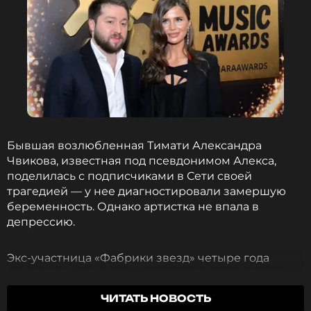
Бывшая возлюбленная Тимати Александра
Чвикова, известная под псевдонимом Алекса,
поделилась с подписчиками в Сети своей
трагедией — у нее диагностировали замершую
беременность. Однако артистка не впала в
депрессию.
Экс-участница «Фабрики звезд» четыре года
назад стала матерью — у нее родилась девочка,
отцом которой стал фитнес-тренер Вячеслав
ЧИТАТЬ НОВОСТЬ
Дайчев. После этого Алекса пыталась снова