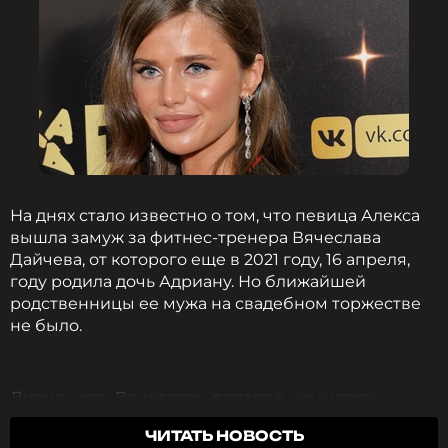
ССЫЛКА
На днях стало известно о том, что певица Алекса
вышла замуж за фитнес-тренера Вячеслава
Дайчева, от которого еще в 2021 году, 16 апреля,
году родила дочь Адриану. Но ближайшей
родственницы ее мужа на свадебном торжестве
не было.
Лилия, мать Вячеслава, попала в немилость к
артистке спустя год после появления на свет
ЧИТАТЬ НОВОСТЬ
Адрианы. Алекса, по словам ее свекрови,