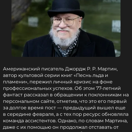
вершины чартов ему не удалось, это нанесло удар
по самооценке.
«Где-то в глубине души это было
важно для меня. Я думал: "Если я это сделаю,
значит, я чего-то стою"»
, — признался 36-летний
артист.
Провал альбома спровоцировал серьезные
психосоматические нарушения: у Джо начались
панические атаки и постоянные боли неясного
генеза, что вынудило его пройти комплексное
медицинское обследование. Все клинические
Американский писатель Джордж Р. Р. Мартин,
тесты показали, что организм физически здоров,
автор культовой серии книг «Песнь льда и
однако один из врачей настоятельно
пламени», пережил личный кризис на фоне
порекомендовал ему обратиться к
профессиональных успехов. Об этом 77-летний
психотерапевту — специалисту, которого Джо
фантаст рассказал в обращении к поклонникам на
прежде сознательно избегал.
персональном сайте, отметив, что это его первый
за долгое время пост — предыдущий вышел еще
в середине февраля, а с тех пор ресурс обновляла
Первое время музыкант игнорировал этот совет,
команда ассистентов. Однако, по словам Мартина,
предпочитая проводить часы за велопрогулками
даже с их помощью он продолжал отставать от
по Нью-Йорку, чтобы отвлечься от чтения