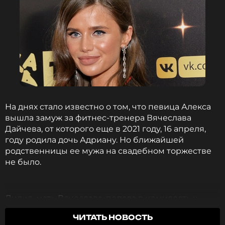
На днях стало известно о том, что певица Алекса
вышла замуж за фитнес-тренера Вячеслава
Дайчева, от которого еще в 2021 году, 16 апреля,
году родила дочь Адриану. Но ближайшей
родственницы ее мужа на свадебном торжестве
не было.
Лилия, мать Вячеслава, попала в немилость к
артистке спустя год после появления на свет
ЧИТАТЬ НОВОСТЬ
Адрианы. Алекса, по словам ее свекрови,