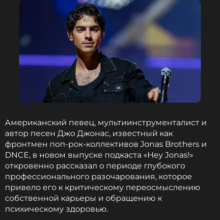
Стоит отметить, сама певица утверждает, что ее
отношения с Вячеславом длятся уже пятый год,
но еще три года назад у Дайчева была другая
семья. Он ушел к артистке, когда Сивкова была
беременна.
Фото: ТАСС
«Бумеранг вернется»: Алекса стала
Американский певец, мультиинструменталист и
новобрачной — и ей предсказали
развод
автор песен Джо Джонас, известный как
фронтмен поп-рок-коллективов Jonas Brothers и
2 года назад
DNCE, в новом выпуске подкаста «Hey Jonas!»
Новость по теме >
откровенно рассказал о периоде глубокого
профессионального разочарования, которое
привело его к критическому переосмыслению
Читайте нас в МАКСе, чтобы
собственной карьеры и обращению к
оставаться в курсе событий
психическому здоровью.