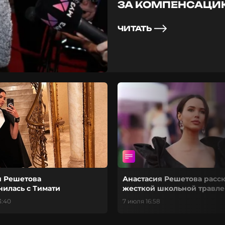
ЗА КОМПЕНСАЦИЮ
МЛН РУБЛЕЙ: «Л
НЕСПРАВЕДЛИВО
ЧИТАТЬ
я Решетова
Анастасия Решетова расск
нилась с Тимати
жесткой школьной травле
3:40
7 июля 16:58