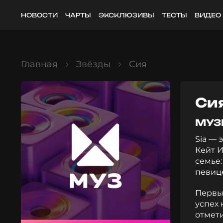
НОВОСТИ
ЧАРТЫ
ЭКСКЛЮЗИВЫ
ТЕСТЫ
ВИДЕО
Главная
Звёзды
Сия
Си
МУЗ
Sia — 
Кейт 
семье:
певиц
Первый
успех 
отмети