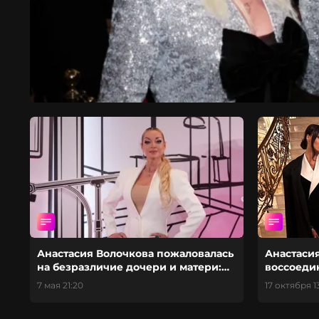
Анастасия Волочкова пожаловалась
Анастаси
на безразличие дочери и матери:
воссоеди
«Идет агрессия»
7 мая 21:20
17 октября 1