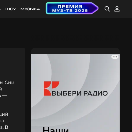
А
ШОУ
МУЗЫКА
сы Сии
й
ь —
ящий
ia
s. В