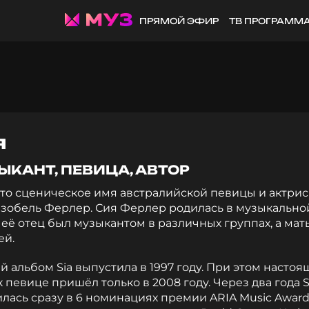
ПРЯМОЙ ЭФИР
ТВ ПРОГРАММ
я
ЫКАНТ, ПЕВИЦА, АВТОР
это сценическое имя австралийской певицы и актри
Изобель Ферлер. Сия Ферлер родилась в музыкально
 её отец был музыкантом в различных группах, а мат
ей.
 альбом Sia выпустила в 1997 году. При этом насто
к певице пришёл только в 2008 году. Через два года S
лась сразу в 6 номинациях премии ARIA Music Award