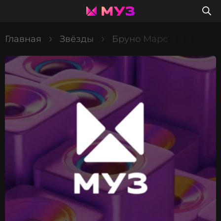
Главная
Звёзды
Бруно Марс