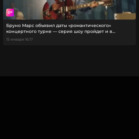
Бруно Марс объявил даты «романтического»
концертного турне — серия шоу пройдет и в
городах Европы
15 января 16:17