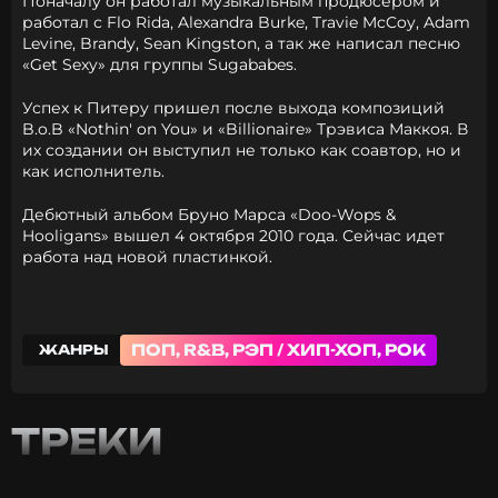
Поначалу он работал музыкальным продюсером и
работал с Flo Rida, Alexandra Burke, Travie McCoy, Adam
Levine, Brandy, Sean Kingston, а так же написал песню
«Get Sexy» для группы Sugababes.
Успех к Питеру пришел после выхода композиций
B.o.B «Nothin' on You» и «Billionaire» Трэвиса Маккоя. В
их создании он выступил не только как соавтор, но и
как исполнитель.
Дебютный альбом Бруно Марса «Doo-Wops &
Hooligans» вышел 4 октября 2010 года. Сейчас идет
работа над новой пластинкой.
ПОП, R&B, РЭП / ХИП-ХОП, РОК
ЖАНРЫ
ТРЕКИ