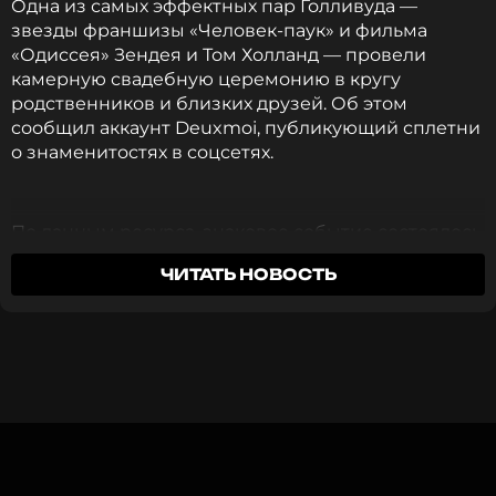
Одна из самых эффектных пар Голливуда —
звезды франшизы «Человек-паук» и фильма
«Одиссея» Зендея и Том Холланд — провели
камерную свадебную церемонию в кругу
ССЫЛКА
родственников и близких друзей. Об этом
сообщил аккаунт Deuxmoi, публикующий сплетни
о знаменитостях в соцсетях.
По данным ресурса, знаковое событие состоялось
4 августа в роскошном загородном отеле
ЧИТАТЬ НОВОСТЬ
Beaverbrook Hotel в графстве Суррей
(Великобритания). Поместье расположено
неподалеку от родного города Холланда,
Кингстона-на-Темзе, на юго-западе Лондона.
Свадьба прошла вскоре после церемонии
бракосочетания, о которой стало известно в
начале этого года.
В беседе с изданием
People
осведомленный