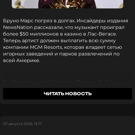
Бруно Марс погряз в долгах. Инсайдеры издания
NewsNation рассказали, что музыкант проиграл
более $50 миллионов в казино в Лас-Вегасе.
Теперь артист должен выплатить всю сумму
компании MGM Resorts, которая владеет сетью
игорных заведений и парков развлечений по
всей Америке.
Сообщается, что обладателя 11 премий «Грэмми»
подвела страсть к покеру и большим ставкам.
ЧИТАТЬ НОВОСТЬ
Известно, что еще в 2016 году исполнитель хита
«Grenade» заключил многолетний контракт с MGM
Resorts, с тех пор его концерты проходили только
в заведениях компании. Однако азарт сыграли с
38-летним Марсом злую шутку.
07 августа 2026, 13:17