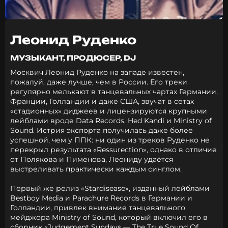
Леонид Руденко
МУЗЫКАНТ, ПРОДЮСЕР, DJ
Москвич Леонид Руденко на западе известен,
пожалуй, даже лучше, чем в России. Его треки
регулярно мелькают в танцевальных чартах Германии,
Франции, Голландии и даже США, звучат в сетах
«стадионных» диджеев и лицензируются крупными
лейблами вроде Data Records, Hed Kandi и Ministry of
Sound. Истрия экспорта получилась даже более
успешной, чем у ППК: ни один из треков Руденко не
перекрыл результата «Ressurection», однако в отличие
от Полякова и Пименова, Леониду удаётся
выстреливать практически каждым синглом.
Первый же релиз «Stardisease», изданный лейблами
Bestboy Media и Parachure Records в Германии и
Голландии, привлек внимание танцевального
мейджора Ministry of Sound, который включил его в
сборник «Judgement Sundays — The True Sound Of