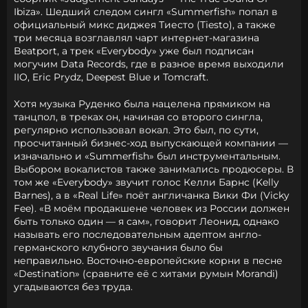
Ibiza». Шедший следом сингл «Summerfish» попал в
официальный микс диджея Тиесто (Tiesto), а также
три месяца возглавлял чарт интернет-магазина
Beatport, а трек «Everybody» уже был подписан
могучим Data Records, где в разное время выходили
IIO, Eric Prydz, Deepest Blue и Tomcraft.
Хотя музыка Руденко была нацелена прямиком на
танцпол, в треках он, начиная со второго сингла,
регулярно использовал вокал. Это был, по сути,
просчитанный бизнес-ход выпускающей компании —
изначально и «Summerfish» был инструментальным.
Выбором вокалистов также занимались продюсеры. В
том же «Everybody» звучит голос Келли Барнс (Kelly
Barnes), а в «Real Life» поёт англичанка Вики Фи (Vicky
Fee). «В моём продакшене человек из России должен
быть только один — я сам», говорит Леонид, однако
называть его последовательным адептом англо-
германского клубного звучания было бы
неправильно. Восточно-европейские корни в песне
«Destination» (сравните её с хитами румын Morandi)
угадываются без труда.