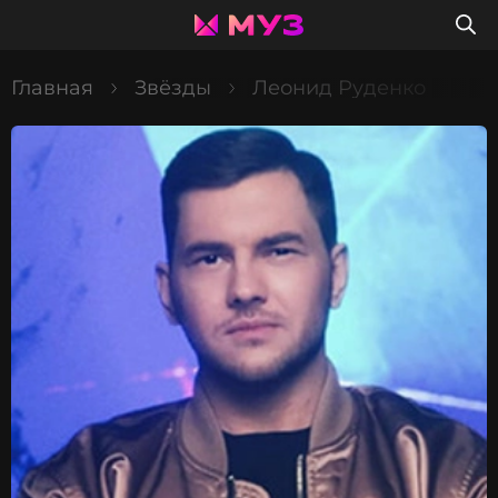
Главная
Звёзды
Леонид Руденко