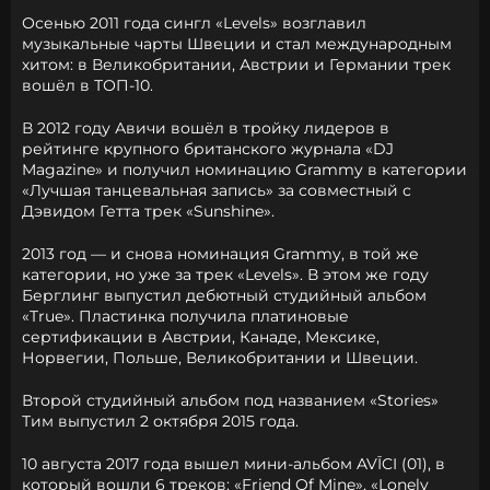
Осенью 2011 года сингл «Levels» возглавил
музыкальные чарты Швеции и стал международным
хитом: в Великобритании, Австрии и Германии трек
вошёл в ТОП-10.
В 2012 году Авичи вошёл в тройку лидеров в
рейтинге крупного британского журнала «DJ
Magazine» и получил номинацию Grammy в категории
«Лучшая танцевальная запись» за совместный с
Дэвидом Гетта
трек «Sunshine».
2013 год — и снова номинация Grammy, в той же
категории, но уже за трек «Levels». В этом же году
Берглинг выпустил дебютный студийный альбом
«True». Пластинка получила платиновые
сертификации в Австрии, Канаде, Мексике,
Норвегии, Польше, Великобритании и Швеции.
Второй студийный альбом под названием «Stories»
Тим выпустил 2 октября 2015 года.
10 августа 2017 года вышел мини-альбом AVĪCI (01), в
который вошли 6 треков: «Friend Of Mine», «Lonely