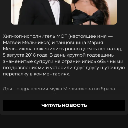
ПОДПИСАТЬСЯ
ССЫЛКА
Хип-хоп-исполнитель МОТ (настоящее имя —
Матвей Мельников) и танцовщица Мария
Мельникова поженились ровно десять лет назад,
5 августа 2016 года. В день круглой годовщины
знаменитые супруги не ограничились обычными
поздравлениями и устроили друг другу шуточную
перепалку в комментариях.
Для поздравления мужа Мельникова выбрала
строчку из его хита «Когда исчезнет слово»,
слегка переиначив ее под семейный юбилей:
ЧИТАТЬ НОВОСТЬ
«Спустя 10 лет брака, вдвоем, стабильно»
.
МОТ же вспомнил, с чего началось для него это