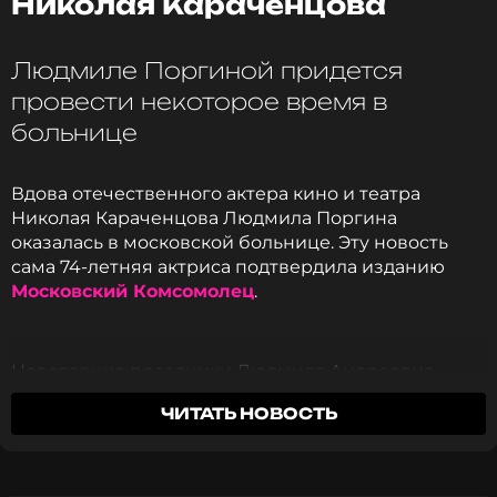
Николая Караченцова
Людмиле Поргиной придется
Читайте нас в МАКСе, чтобы
оставаться в курсе событий
провести некоторое время в
больнице
ПОДПИСАТЬСЯ
Вдова отечественного актера кино и театра
Николая Караченцова Людмила Поргина
оказалась в московской больнице. Эту новость
ССЫЛКА
сама 74-летняя актриса подтвердила изданию
Московский Комсомолец
.
Новогодние праздники Людмила Андреевна
провела в Сочи, но по возвращении в Москву
ЧИТАТЬ НОВОСТЬ
вдруг почувствовала сильную боль в колене.
Врачи посоветовали ей лечь в больницу на
лечение как минимум на неделю.